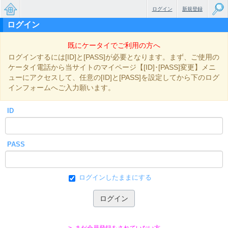
ログイン
新規登録
ログイン
無料で
既にケータイでご利用の方へ
楽しめ
ログインするには[ID]と[PASS]が必要となります。まず、ご使用の
るちょ
ケータイ電話から当サイトのマイページ【[ID]･[PASS]変更】メニ
ューにアクセスして、任意の[ID]と[PASS]を設定してから下のログ
っと大
インフォームへご入力願います。
人のケ
ID
ータイ
小説
PASS
ログインしたままにする
> まだ会員登録をされていない方