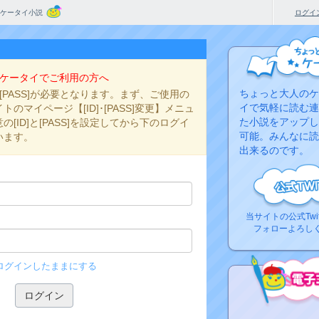
ケータイ小説
ログイ
ケータイでご利用の方へ
ちょっと大人のケ
と[PASS]が必要となります。まず、ご使用の
イで気軽に読む連
のマイページ【[ID]･[PASS]変更】メニュ
た小説をアップし
[ID]と[PASS]を設定してから下のログイ
可能。みんなに読
います。
出来るのです。
当サイトの公式Twi
フォローよろし
ログインしたままにする
コ