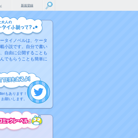
ン
新規登録
ータイノベルは、ケータ
載小説です。自分で書い
、自由に公開することも
んでもらうことも簡単に
tterもあります！
くお願いします。
こちらから
ミック作品