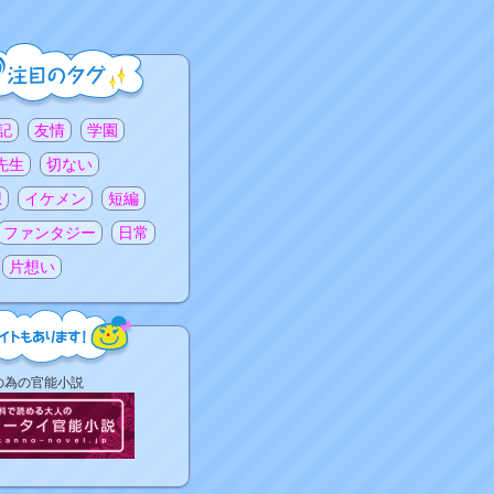
記
友情
学園
先生
切ない
想
イケメン
短編
ファンタジー
日常
片想い
の為の官能小説