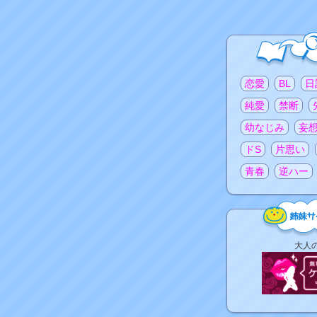
注目のタグ
恋愛
BL
日
純愛
禁断
幼なじみ
妄
ドS
片思い
青春
逆ハー
姉
大人
妹
サ
イ
ト
リ