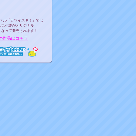
ース決定！
ーベル"カワイスギ！"
ベル「カワイスギ！」では
人気小説がオリジナル
となって発売されます！
ク作品はコチラ
ミック化について