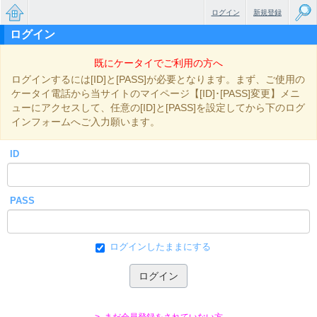
ログイン
新規登録
ログイン
無料で
既にケータイでご利用の方へ
楽しめ
ログインするには[ID]と[PASS]が必要となります。まず、ご使用の
るちょ
ケータイ電話から当サイトのマイページ【[ID]･[PASS]変更】メニ
ューにアクセスして、任意の[ID]と[PASS]を設定してから下のログ
っと大
インフォームへご入力願います。
人のケ
ID
ータイ
小説
PASS
ログインしたままにする
> まだ会員登録をされていない方