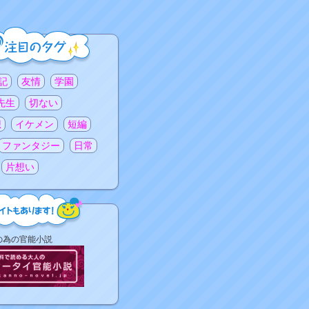
記
友情
学園
先生
切ない
想
イケメン
短編
ファンタジー
日常
片想い
の為の官能小説