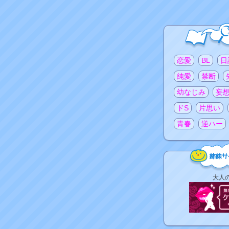
注目のタグ
恋愛
BL
日
純愛
禁断
幼なじみ
妄
ドS
片思い
青春
逆ハー
姉
大人
妹
サ
イ
ト
リ