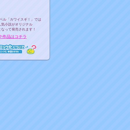
ース決定！
ーベル"カワイスギ！"
ベル「カワイスギ！」では
人気小説がオリジナル
となって発売されます！
ク作品はコチラ
ミック化について