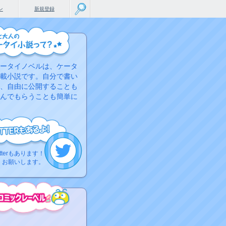
ン
新規登録
ータイノベルは、ケータ
載小説です。自分で書い
、自由に公開することも
んでもらうことも簡単に
tterもあります！
くお願いします。
こちらから
ミック作品