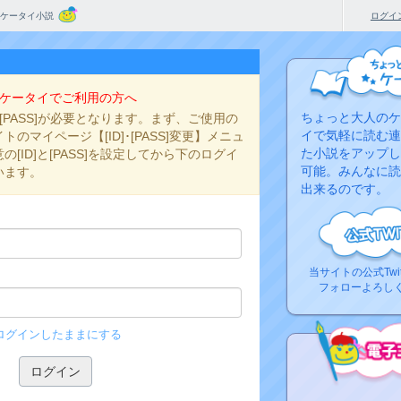
ケータイ小説
ログイ
ケータイでご利用の方へ
ちょっと大人のケ
と[PASS]が必要となります。まず、ご使用の
イで気軽に読む連
のマイページ【[ID]･[PASS]変更】メニュ
た小説をアップし
[ID]と[PASS]を設定してから下のログイ
可能。みんなに読
います。
出来るのです。
当サイトの公式Twi
フォローよろし
ログインしたままにする
コ