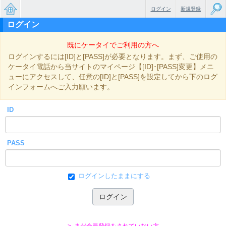
ログイン
新規登録
ログイン
無料で
既にケータイでご利用の方へ
楽しめ
ログインするには[ID]と[PASS]が必要となります。まず、ご使用の
るちょ
ケータイ電話から当サイトのマイページ【[ID]･[PASS]変更】メニ
ューにアクセスして、任意の[ID]と[PASS]を設定してから下のログ
っと大
インフォームへご入力願います。
人のケ
ID
ータイ
小説
PASS
ログインしたままにする
> まだ会員登録をされていない方