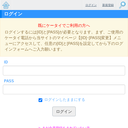
ログイン
新規登録
ログイン
無料で
既にケータイでご利用の方へ
楽しめ
ログインするには[ID]と[PASS]が必要となります。まず、ご使用の
るちょ
ケータイ電話から当サイトのマイページ【[ID]･[PASS]変更】メニ
ューにアクセスして、任意の[ID]と[PASS]を設定してから下のログ
っと大
インフォームへご入力願います。
人のケ
ID
ータイ
小説
PASS
ログインしたままにする
> まだ会員登録をされていない方