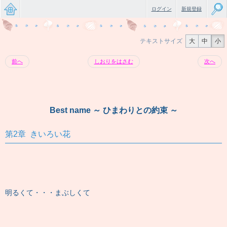
ログイン
新規登録
無料で
テキストサイズ
大
中
小
楽しめ
前へ
しおりをはさむ
次へ
るちょ
っと大
人のケ
Best name ～ ひまわりとの約束 ～
ータイ
第2章 きいろい花
小説
明るくて・・・まぶしくて