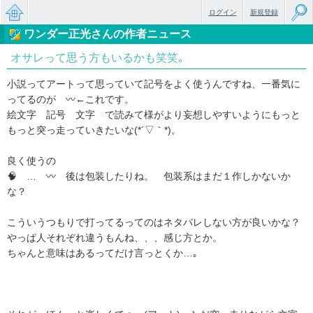
ログイン
新規登録
ワンダー正光さんの作者ニュース
無料で
オサレって思う方もいるかも笑笑｡
楽しめ
小説ってアートって思っていて記号をよく使うんですね、一番気に
るちょ
ってるのが 〰←これです。
っと大
絵文字 記号 文字 で読みて様がより妄想しやすいようにもっと
もっと突っ走っていきたいな(*´▽｀*)。
人のケ
ータイ
良く使うの
🧠 … 〰 後は包装したりね。 包装系はまだ１作しかないか
小説
な？
こういうつもりで打ってるってのはネタバレしない方が良いかな？
やっぱ人それぞれ違うもんね、、、感じ方とか。
ちゃんと意味はあるってだけ言っとくか…｡