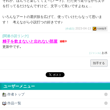
それが、ほんっと楽しくてぇ～(アート)、ただ突っ走りながら文字
を打ってるだけなんですけど、文字って良いですよねぇ…
いろんなアートの選択肢を広げて、使っていけたらなって思いま
す！ 考えながら小説打つの好きです♪
2023-04-13
[作成日]
538拍手
[関連小説リンク]
精子を飲まないと出れない部屋
連載中
更新中です｡
お水
[ジャンル]
拍手する
ユーザーメニュー
作者トップ
作品一覧