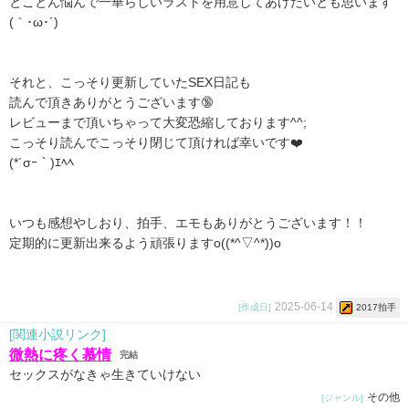
とことん悩んで一華らしいラストを用意してあげたいとも思います
(｀･ω･´)ゞ
それと、こっそり更新していたSEX日記も
読んで頂きありがとうございます🔞
レビューまで頂いちゃって大変恐縮しております^^;
こっそり読んでこっそり閉じて頂ければ幸いです❤️
(*´σｰ｀)ｴﾍﾍ
いつも感想やしおり、拍手、エモもありがとうございます！！
定期的に更新出来るよう頑張りますo⁠(⁠(⁠*⁠^⁠▽⁠^⁠*⁠)⁠)⁠o
2025-06-14
[作成日]
2017拍手
[関連小説リンク]
微熱に疼く慕情
完結
セックスがなきゃ生きていけない
その他
[ジャンル]