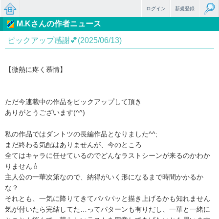
ログイン
新規登録
M.Kさんの作者ニュース
無料で
ピックアップ感謝💕(2025/06/13)
楽しめ
るちょ
【微熱に疼く慕情】
っと大
人のケ
ただ今連載中の作品をピックアップして頂き
ータイ
ありがとうございます(^^)
小説
私の作品ではダントツの長編作品となりました^^;
まだ終わる気配はありませんが、今のところ
全てはキャラに任せているのでどんなラストシーンが来るのかわか
りません💧
主人公の一華次第なので、納得がいく形になるまで時間かかるか
な？
それとも、一気に降りてきてパパパッと描き上げるかも知れません
気が付いたら完結してた…ってパターンも有りだし、一華と一緒に