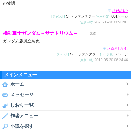
の物語」
ｱｻｲﾗﾑ†ﾑｰﾝ
著
SF・ファンタジー
601ページ
[ジャンル]
[ページ数]
2023-05-30 00:41:01
[更新日時]
機動戦士ガンダム～サナトリウム～
完結
ガンダム版風立ちぬ
たぬきおやじ
著
SF・ファンタジー
7ページ
[ジャンル]
[ページ数]
2019-05-30 06:24:46
[更新日時]
メインメニュー
ホーム
メッセージ
しおり一覧
作者メニュー
小説を探す