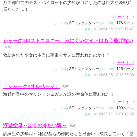
月面都市でのテストパイロットの少年が目にしたのは巨大な決戦兵
器だった…！
ｱｻｲﾗﾑ†ﾑｰﾝ
著
SF・ファンタジー
176ページ
[ジャンル]
[ページ数]
2024-05-31 00:15:47
[更新日時]
シャーク×ロストコロニー みにくいケイトはもう逃げない
完結
救助された少女は本当に宇宙でサメに襲われたのか！？
ｱｻｲﾗﾑ†ﾑｰﾝ
著
SF・ファンタジー
125ページ
[ジャンル]
[ページ数]
2024-05-10 18:55:08
[更新日時]
「シャーク×サルベージ」
完結
海難作業中のマリン・ジェガンが謎の生命体に襲われた！
ｱｻｲﾗﾑ†ﾑｰﾝ
著
SF・ファンタジー
109ページ
[ジャンル]
[ページ数]
2023-11-10 01:12:06
[更新日時]
浮遊空母～ぼくの冷たい翼～
完結
訓練生の少年ﾅｵﾄは秘密基地の仲間たちと出会い、成長していく「空