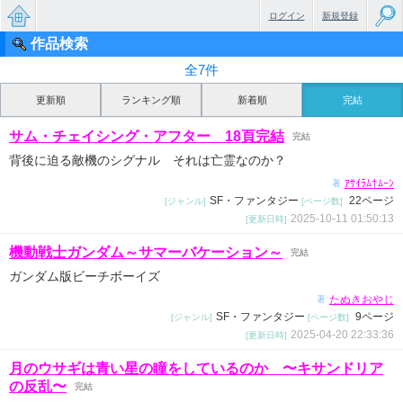
ログイン
新規登録
作品検索
無料で
全7件
楽しめ
更新順
ランキング順
新着順
完結
るちょ
サム・チェイシング・アフター 18頁完結
完結
っと大
背後に迫る敵機のシグナル それは亡霊なのか？
人のケ
ｱｻｲﾗﾑ†ﾑｰﾝ
著
SF・ファンタジー
22ページ
[ジャンル]
[ページ数]
ータイ
2025-10-11 01:50:13
[更新日時]
小説
機動戦士ガンダム～サマーバケーション～
完結
ガンダム版ビーチボーイズ
たぬきおやじ
著
SF・ファンタジー
9ページ
[ジャンル]
[ページ数]
2025-04-20 22:33:36
[更新日時]
月のウサギは青い星の瞳をしているのか 〜キサンドリア
の反乱〜
完結