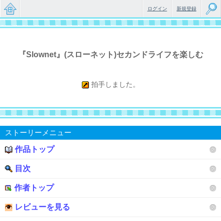
ログイン
新規登録
無料で
楽しめ
『Slownet』(スローネット)セカンドライフを楽しむ
るちょ
っと大
拍手しました。
人のケ
ータイ
小説
ストーリーメニュー
作品トップ
目次
作者トップ
レビューを見る