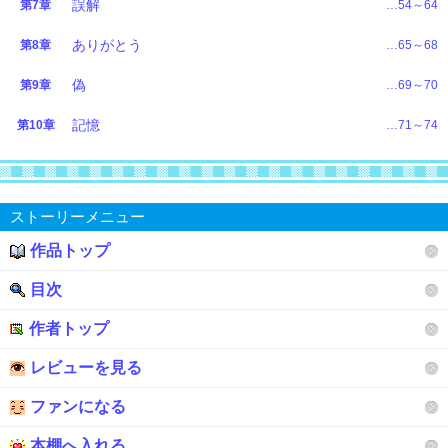
誤解
第7章
…54～64
ありがとう
第8章
…65～68
偽
第9章
…69～70
記憶
第10章
…71～74
ストーリーメニュー
作品トップ
目次
作者トップ
レビューを見る
ファンになる
本棚へ入れる