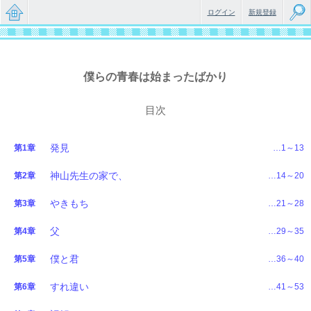
ログイン
新規登録
無料で
楽しめ
僕らの青春は始まったばかり
るちょ
目次
っと大
人のケ
発見
第1章
…1～13
ータイ
神山先生の家で、
第2章
…14～20
小説
やきもち
第3章
…21～28
父
第4章
…29～35
僕と君
第5章
…36～40
すれ違い
第6章
…41～53