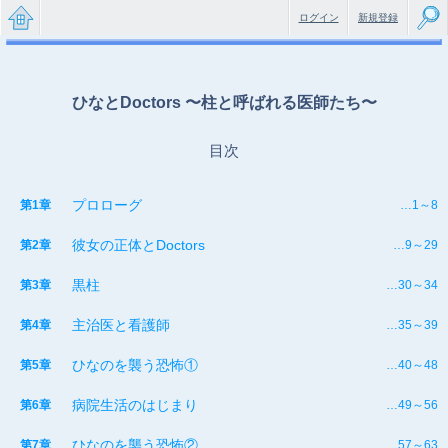
ログイン
新規登録
無料で
楽しめ
ひなとDoctors 〜柱と呼ばれる医師たち〜
るちょ
目次
っと大
人のケ
プロローグ
第1章
…1～8
ータイ
彼女の正体とDoctors
第2章
…9～29
小説
黒柱
第3章
…30～34
主治医と看護師
第4章
…35～39
ひなのを襲う恐怖①
第5章
…40～48
病院生活のはじまり
第6章
…49～56
ひなのを襲う恐怖②
第7章
…57～63