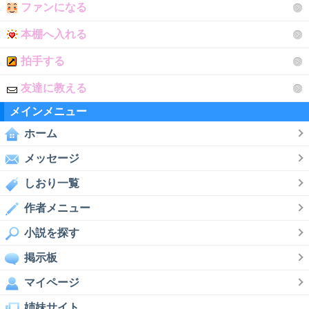
ファンになる
本棚へ入れる
拍手する
友達に教える
メインメニュー
ホーム
メッセージ
しおり一覧
作者メニュー
小説を探す
掲示板
マイページ
姉妹サイト