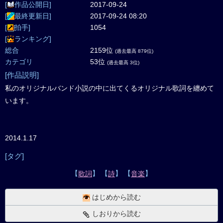
[
作品公開日]
2017-09-24
[
最終更新日]
2017-09-24 08:20
[
拍手]
1054
[
ランキング]
総合
2159位
(過去最高 879位)
カテゴリ
53位
(過去最高 3位)
[作品説明]
私のオリジナルバンド小説の中に出てくるオリジナル歌詞を纏めて
います。
2014.1.17
[タグ]
【
】 【
】 【
】
歌詞
詩
音楽
はじめから読む
しおりから読む