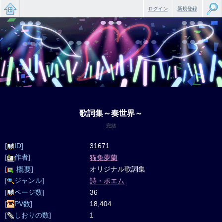
ログイン
新規登録
無料で
楽しめ
るちょ
っと大
人のケ
歌詞集～奏世界～
ータイ
完結
小説
[
ID]
31671
[
作者]
猫兔夢蘭
[
]
オリジナル歌詞集
概要
[
ジャンル]
詩・ポエム
[
ページ数]
36
[
PV数]
18,404
[
しおりの数]
1