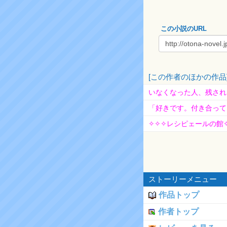
この小説のURL
[この作者のほかの作品
いなくなった人、残され
「好きです。付き合って
✧✧✧レシピェールの館
ストーリーメニュー
作品トップ
作者トップ