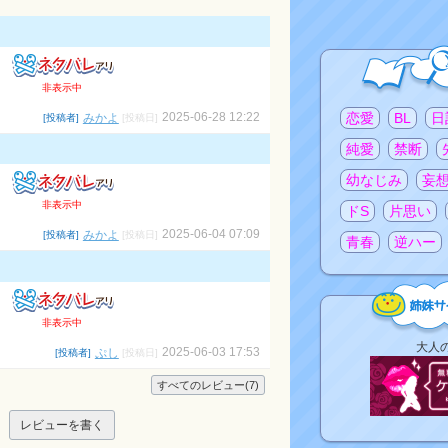
非表示中
注目のタグ
2025-06-28 12:22
みかよ
恋愛
BL
日
[投稿者]
[投稿日]
純愛
禁断
幼なじみ
妄
非表示中
ドS
片思い
2025-06-04 07:09
みかよ
[投稿者]
[投稿日]
青春
逆ハー
非表示中
姉
大人
2025-06-03 17:53
ぷし
[投稿者]
[投稿日]
妹
サ
すべてのレビュー(7)
イ
ト
レビューを書く
リ