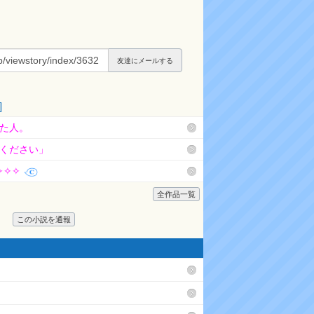
ン
ク
友達にメールする
]
た人。
ください」
✧✧✧
全作品一覧
この小説を通報