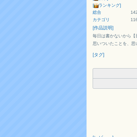
[
ランキング]
総合
14
カテゴリ
1
[作品説明]
毎日は書かないから【
思いついたことを、思
[タグ]