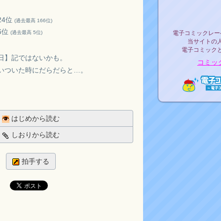
リリ
24位
(過去最高 166位)
電子コミックレ
16位
(過去最高 5位)
電子コミックレー
当サイトの
電子コミック
日】記ではないかも。
コミッ
いついた時にだらだらと…。
電子コ
はじめから読む
しおりから読む
拍手する