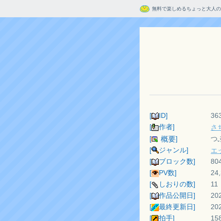
無料で楽しめるちょっと大人の
[
ID]
36
[
作者]
さ
[
]
つ
概要
[
ジャンル]
エ
[
ブロック数]
80
[
PV数]
24
[
しおりの数]
11
[
作品公開日]
20
[
最終更新日]
20
[
拍手]
15