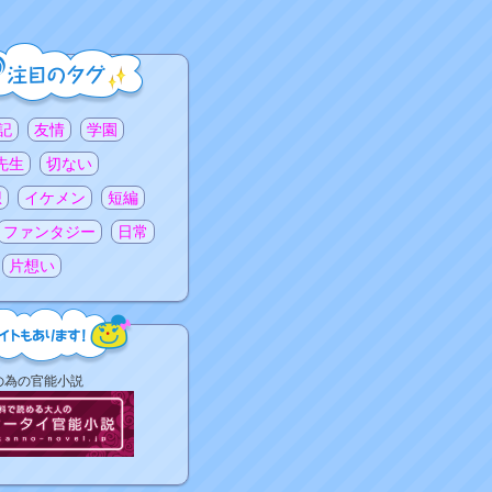
記
友情
学園
先生
切ない
想
イケメン
短編
ファンタジー
日常
片想い
の為の官能小説