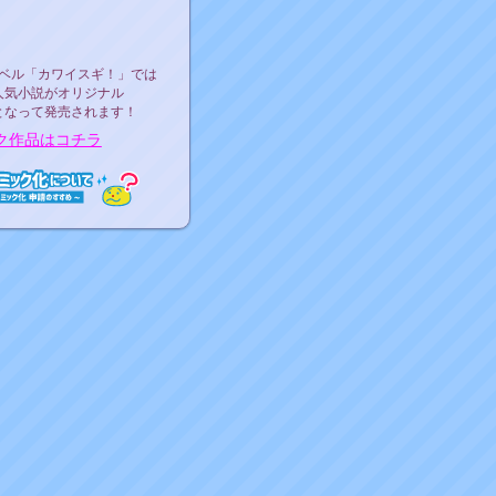
ース決定！
ーベル"カワイスギ！"
ベル「カワイスギ！」では
人気小説がオリジナル
となって発売されます！
ク作品はコチラ
ミック化について