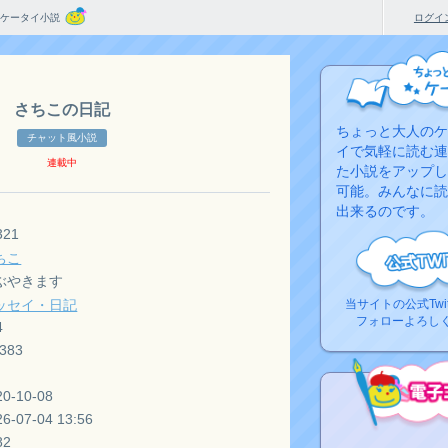
ケータイ小説
ログイ
さちこの日記
ちょっと大人のケ
チャット風小説
イで気軽に読む連
連載中
た小説をアップし
可能。みんなに読
出来るのです。
321
ちこ
ぶやきます
ッセイ・日記
当サイトの公式Twi
フォローよろし
4
,383
20-10-08
26-07-04 13:56
コ
82