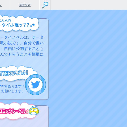
ン
新規登録
ータイノベルは、ケータ
載小説です。自分で書い
、自由に公開することも
んでもらうことも簡単に
tterもあります！
くお願いします。
こちらから
ミック作品