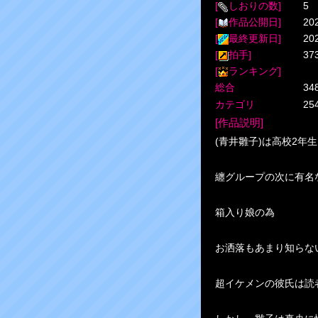
[
しおりの数]
5
[
作品公開日]
20
[
最終更新日]
20
[
拍手]
37
[
ランキング]
総合
34
カテゴリ
2
[作品説明]
(青井雛子)は高校2年生
纏グループの次に有名
箱入り娘の為
お洒落もあまり知らな
超イケメンの彼氏は読者