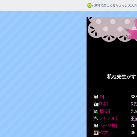
無料で楽しめるちょっと大人の
私ね先生がす
[
ID]
38
[
作者]
R
[
]
先
概要
[
ジャンル]
不
[
ページ数]
25
[
PV数]
36