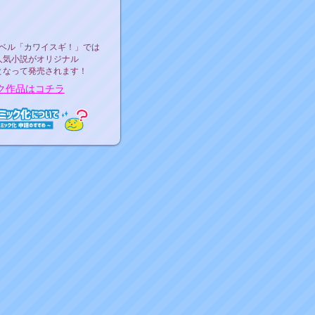
ース決定！
ーベル"カワイスギ！"
ベル「カワイスギ！」では
人気小説がオリジナル
となって発売されます！
ク作品はコチラ
ミック化について