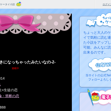
ケータイ小説
ログイ
ちょっと大人のケ
イで気軽に読む連
た小説をアップし
可能。みんなに読
出来るのです。
きになっちゃったみたいなの-2-
連載中
当サイトの公式Twi
314
フォローよろし
氏
生×生徒の恋
倫・禁断の恋
,888
コ