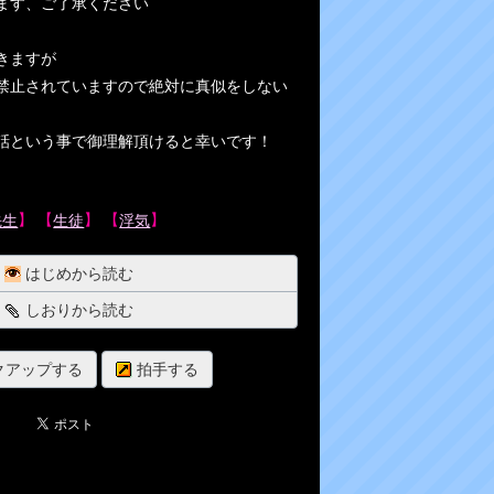
ます、ご了承ください
ン
ク
きますが
禁止されていますので絶対に真似をしない
話という事で御理解頂けると幸いです！
】 【
】 【
】
先生
生徒
浮気
はじめから読む
しおりから読む
クアップする
拍手する