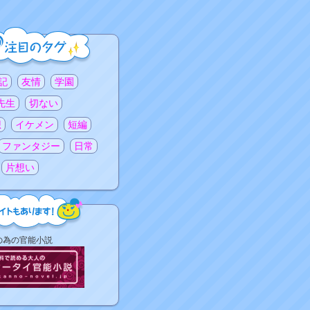
記
友情
学園
先生
切ない
想
イケメン
短編
ファンタジー
日常
片想い
の為の官能小説