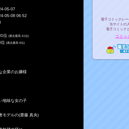
リリ
24-05-07
24-05-08 06:52
電子コミックレ
電子コミックレー
3
当サイトの
電子コミック
81位
コミッ
(過去最高 41位)
54位
(過去最高 6位)
電子コ
な企業のお嬢様
い地味な女の子
モデルの(齋藤 真央)