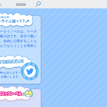
ン
新規登録
ータイノベルは、ケータ
載小説です。自分で書い
、自由に公開することも
んでもらうことも簡単に
tterもあります！
くお願いします。
こちらから
ミック作品