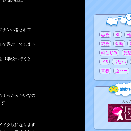
性奴隷の様に
にナンパをされて
注目のタグ
恋愛
BL
日
純愛
禁断
ルで過ごしてしまう
幼なじみ
妄
あり学校へ行くと
ドS
片思い
青春
逆ハー
……
ちゃったみたいなの
姉
大人
ます
妹
サ
イ
ト
メイク版になります
リ