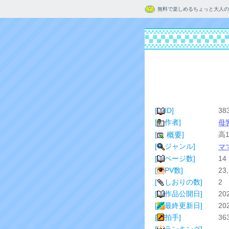
無料で楽しめるちょっと大人の
[
ID]
38
[
作者]
母
[
]
高
概要
[
ジャンル]
マ
[
ページ数]
14
[
PV数]
23
[
しおりの数]
2
[
作品公開日]
20
[
最終更新日]
20
[
拍手]
36
[
ランキング]