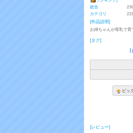
総合
23
カテゴリ
2
[作品説明]
お姉ちゃんが母乳で育
[タグ]
【
ピッ
[レビュー]