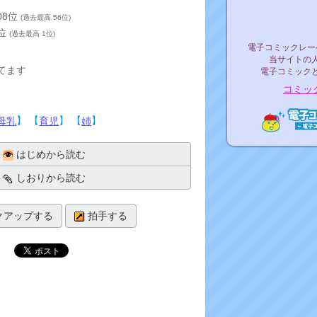
リリ
08位
(過去最高 56位)
2位
(過去最高 1位)
電子コミックレ
電子コミックレー
当サイトの
てます
電子コミック
コミッ
】 【
】 【
】
母乳
育児
姉
電子コ
はじめから読む
しおりから読む
クアップする
拍手する