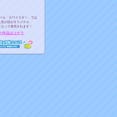
ース決定！
ーベル"カワイスギ！"
ベル「カワイスギ！」では
人気小説がオリジナル
となって発売されます！
ク作品はコチラ
ミック化について