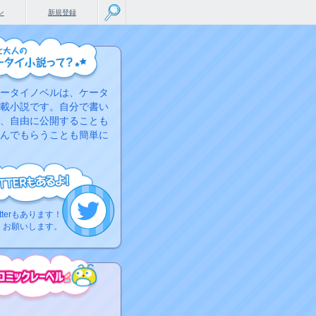
ン
新規登録
ータイノベルは、ケータ
載小説です。自分で書い
、自由に公開することも
んでもらうことも簡単に
tterもあります！
くお願いします。
こちらから
ミック作品