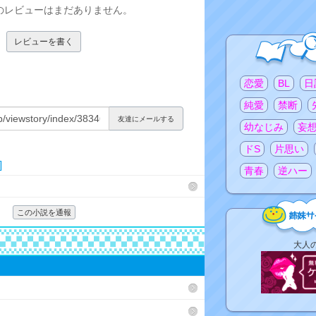
のレビューはまだありません。
レビューを書く
注目のタグ
恋愛
BL
日
純愛
禁断
友達にメールする
幼なじみ
妄
ドS
片思い
]
青春
逆ハー
この小説を通報
姉
大人
妹
サ
イ
ト
リ