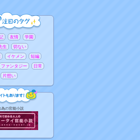
記
友情
学園
先生
切ない
想
イケメン
短編
ファンタジー
日常
片想い
の為の官能小説