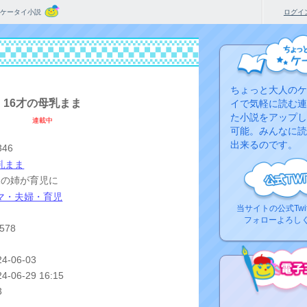
ケータイ小説
ログイ
ちょっと大人のケ
16才の母乳まま
イで気軽に読む連
た小説をアップし
連載中
可能。みんなに読
出来るのです。
346
乳まま
1の姉が育児に
マ・夫婦・育児
当サイトの公式Twi
フォローよろし
,578
24-06-03
24-06-29 16:15
3
コ