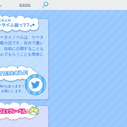
ン
新規登録
ータイノベルは、ケータ
載小説です。自分で書い
、自由に公開することも
んでもらうことも簡単に
tterもあります！
くお願いします。
こちらから
ミック作品