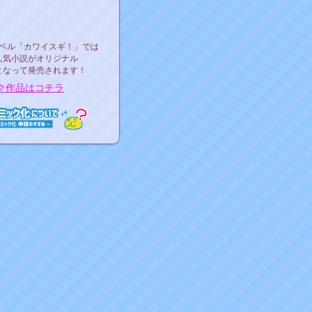
ース決定！
ーベル"カワイスギ！"
ベル「カワイスギ！」では
人気小説がオリジナル
となって発売されます！
ク作品はコチラ
ミック化について