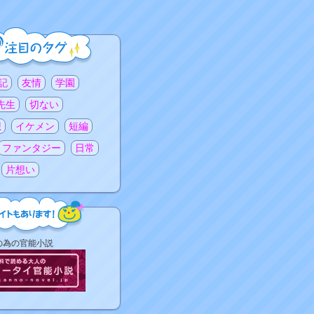
記
友情
学園
先生
切ない
想
イケメン
短編
ファンタジー
日常
片想い
の為の官能小説