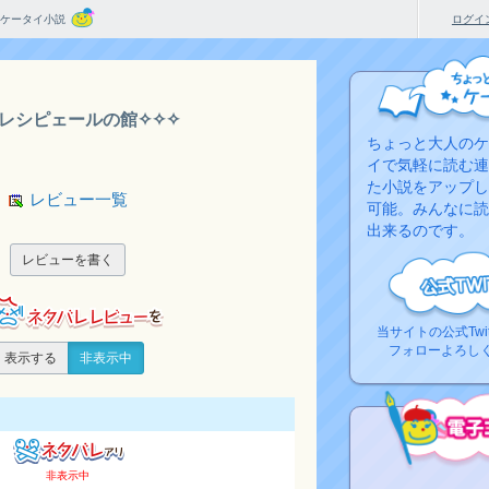
ケータイ小説
ログイ
✧レシピェールの館✧✧✧
ちょっと大人のケ
イで気軽に読む連
た小説をアップし
レビュー一覧
可能。みんなに読
出来るのです。
レビューを書く
当サイトの公式Twi
フォローよろし
表示する
非表示中
非表示中
コ