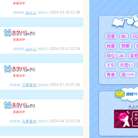
非表示中
2024-10-18 21:36
みかよ
[投稿者]
[投稿日]
注目のタグ
恋愛
BL
日
非表示中
純愛
禁断
2024-10-12 22:29
みかよ
[投稿者]
[投稿日]
幼なじみ
妄
ドS
片思い
青春
逆ハー
非表示中
2024-07-16 07:46
斗夢蒼也
[投稿者]
[投稿日]
姉
大人
妹
非表示中
サ
2024-04-23 07:19
斗夢蒼也
[投稿者]
[投稿日]
イ
ト
リ