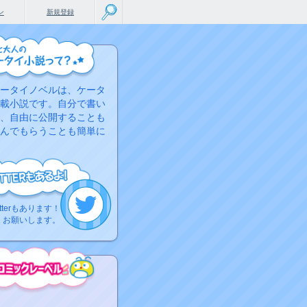
ン
新規登録
ータイノベルは、ケータ
載小説です。自分で書い
、自由に公開することも
んでもらうことも簡単に
tterもあります！
くお願いします。
こちらから
ミック作品