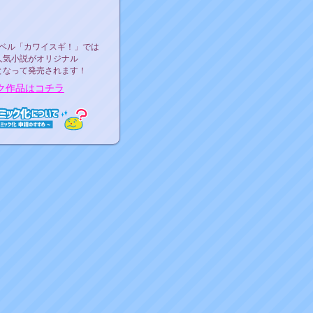
ース決定！
ーベル"カワイスギ！"
ベル「カワイスギ！」では
人気小説がオリジナル
となって発売されます！
ク作品はコチラ
ミック化について