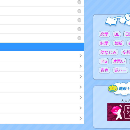
注目のタグ
恋愛
BL
日
純愛
禁断
幼なじみ
妄
ドS
片思い
青春
逆ハー
姉
大人
妹
サ
イ
ト
リ