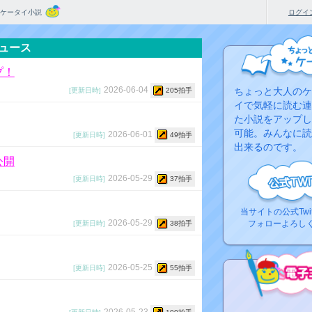
ケータイ小説
ログイ
ュース
プ！
2026-06-04
ちょっと大人のケ
[更新日時]
205拍手
イで気軽に読む連
た小説をアップし
可能。みんなに読
2026-06-01
[更新日時]
49拍手
出来るのです。
公開
2026-05-29
[更新日時]
37拍手
当サイトの公式Twi
2026-05-29
フォローよろし
[更新日時]
38拍手
2026-05-25
[更新日時]
55拍手
コ
2026-05-23