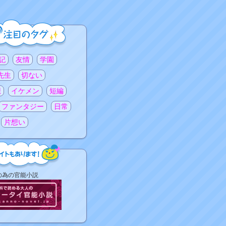
記
友情
学園
先生
切ない
想
イケメン
短編
ファンタジー
日常
片想い
の為の官能小説