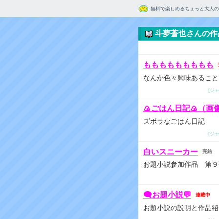
無料で楽しめるちょっと大人の
斗夢蒼也さんの作
ももももももももも
なんか色々興味あること
[ジ
🍙ごはん日記🍙（
ズボラなごはん日記
[ジ
白いスニーカー
完結
お題小説参加作品 第９
🗨️お題小説💬
連載中
お題小説の説明と作品紹