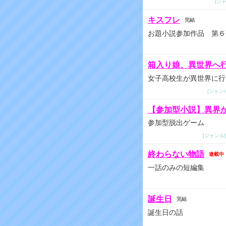
[ジ
キスフレ
完結
お題小説参加作品 第６
箱入り娘、異世界へ
女子高校生が異世界に行
[ジャン
【参加型小説】異界
参加型脱出ゲーム
[ジャンル]
終わらない物語
連載中
一話のみの短編集
誕生日
完結
誕生日の話