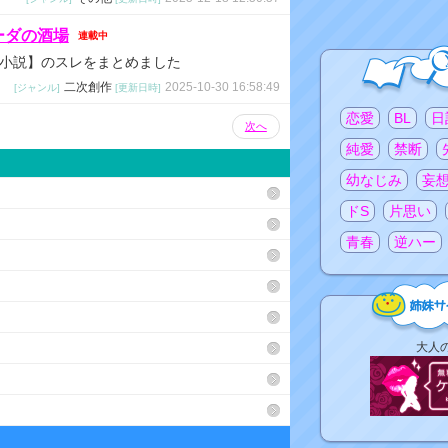
ーダの酒場
連載中
小説】のスレをまとめました
二次創作
2025-10-30 16:58:49
[ジャンル]
[更新日時]
注目のタグ
恋愛
BL
日
次へ
純愛
禁断
幼なじみ
妄
ドS
片思い
青春
逆ハー
姉
大人
妹
サ
イ
ト
リ