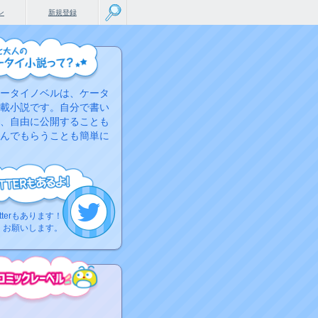
ン
新規登録
ータイノベルは、ケータ
載小説です。自分で書い
、自由に公開することも
んでもらうことも簡単に
tterもあります！
くお願いします。
こちらから
ミック作品