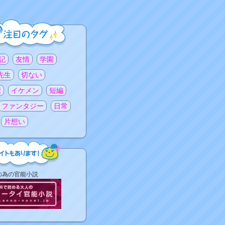
記
友情
学園
先生
切ない
想
イケメン
短編
ファンタジー
日常
片想い
の為の官能小説