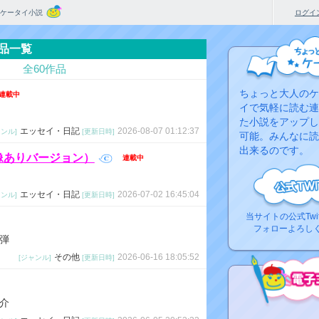
ケータイ小説
ログイ
品一覧
全60作品
ちょっと大人のケ
連載中
イで気軽に読む連
た小説をアップし
エッセイ・日記
2026-08-07 01:12:37
ャンル]
[更新日時]
可能。みんなに読
出来るのです。
画像ありバージョン）
連載中
エッセイ・日記
2026-07-02 16:45:04
ャンル]
[更新日時]
当サイトの公式Twi
フォローよろし
弾
その他
2026-06-16 18:05:52
[ジャンル]
[更新日時]
介
コ