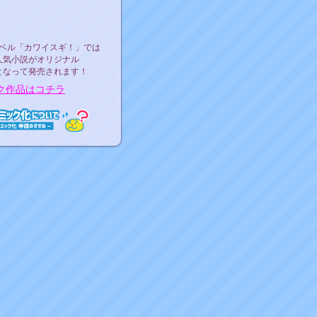
ース決定！
ーベル"カワイスギ！"
ベル「カワイスギ！」では
人気小説がオリジナル
となって発売されます！
ク作品はコチラ
ミック化について