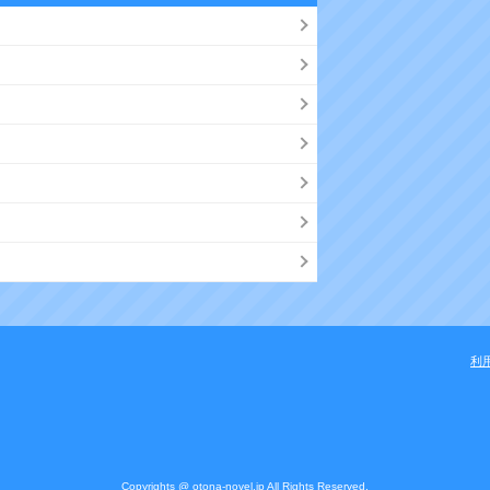
ン
ク
利
Copyrights @ otona-novel.jp All Rights Reserved.