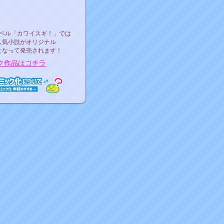
ース決定！
ーベル"カワイスギ！"
ベル「カワイスギ！」では
人気小説がオリジナル
となって発売されます！
ク作品はコチラ
ミック化について