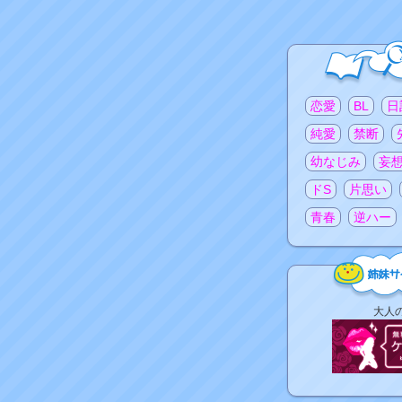
注目のタグ
恋愛
BL
日
純愛
禁断
幼なじみ
妄
ドS
片思い
青春
逆ハー
姉
大人
妹
サ
イ
ト
リ