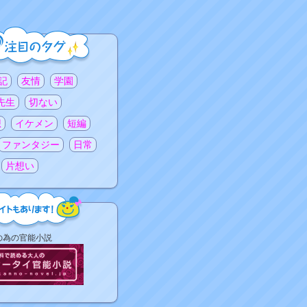
記
友情
学園
先生
切ない
想
イケメン
短編
ファンタジー
日常
片想い
の為の官能小説