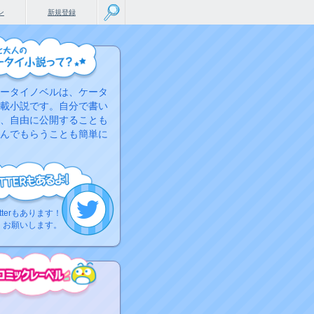
ン
新規登録
ータイノベルは、ケータ
載小説です。自分で書い
、自由に公開することも
んでもらうことも簡単に
tterもあります！
くお願いします。
こちらから
ミック作品