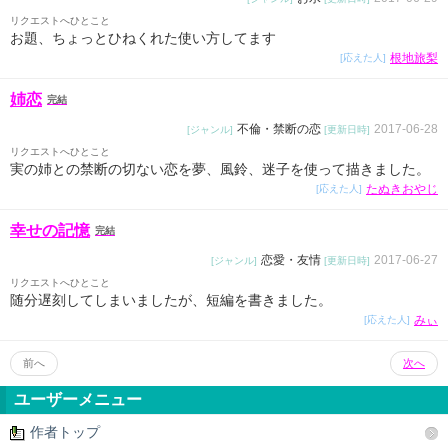
リクエストへひとこと
お題、ちょっとひねくれた使い方してます
根地旅梨
[応えた人]
姉恋
完結
不倫・禁断の恋
2017-06-28
[ジャンル]
[更新日時]
リクエストへひとこと
実の姉との禁断の切ない恋を夢、風鈴、迷子を使って描きました。
たぬきおやじ
[応えた人]
幸せの記憶
完結
恋愛・友情
2017-06-27
[ジャンル]
[更新日時]
リクエストへひとこと
随分遅刻してしまいましたが、短編を書きました。
みぃ
[応えた人]
前へ
次へ
ユーザーメニュー
作者トップ