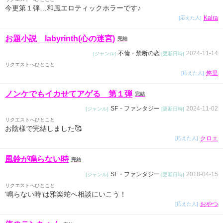
今更第１弾…和風エロティックホラーです♪
Kalra
[応えた人]
お題小説 labyrinth(心の迷宮)
完結
不倫・禁断の恋
2024-11-14
[ジャンル]
[更新日時]
リクエストへひとこと
悠里
[応えた人]
ノンケでもイカせてアゲる 第１弾
完結
SF・ファンタジー
2024-11-02
[ジャンル]
[更新日時]
リクエストへひとこと
お陰様で完結しました🥰
クロエ
[応えた人]
風鈴が鳴らない時
完結
SF・ファンタジー
2018-04-15
[ジャンル]
[更新日時]
リクエストへひとこと
‘鳴らない時’は雅楽蛇へ相談にいこう！
おやつ
[応えた人]