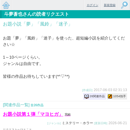
ログイン
新規登録
斗夢蒼也さんの読者リクエスト
無料で
お題小説「夢」「風鈴」「迷子」
楽しめ
るちょ
お題「夢」「風鈴」「迷子」を使った、超短編小説を紹介してくだ
さい☆
っと大
人のケ
1～10ページくらい。
ジャンルは自由です。
ータイ
皆様の作品お待ちしています(*^▽^*)
小説
2017-06-03 02:31:13
[作成日]
26関連作品
1054拍手
[関連作品一覧]
全26作品
お題小説第１弾「マヨヒガ」
完結
ミステリー・ホラー
2026-06-21
[ジャンル]
[更新日時]
リクエストへひとこと