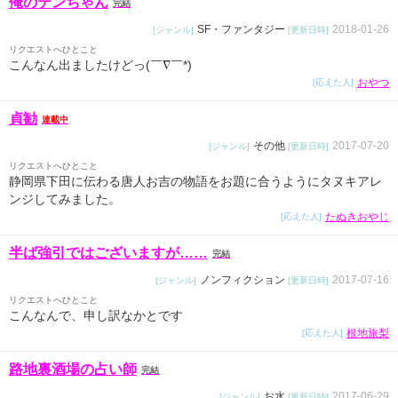
俺のテンちゃん
完結
SF・ファンタジー
2018-01-26
[ジャンル]
[更新日時]
リクエストへひとこと
こんなん出ましたけどっ(￣∇￣*)ゞ
おやつ
[応えた人]
貞勧
連載中
その他
2017-07-20
[ジャンル]
[更新日時]
リクエストへひとこと
静岡県下田に伝わる唐人お吉の物語をお題に合うようにタヌキアレ
ンジしてみました。
たぬきおやじ
[応えた人]
半ば強引ではございますが……
完結
ノンフィクション
2017-07-16
[ジャンル]
[更新日時]
リクエストへひとこと
こんなんで、申し訳なかとです
根地旅梨
[応えた人]
路地裏酒場の占い師
完結
お水
2017-06-29
[ジャンル]
[更新日時]