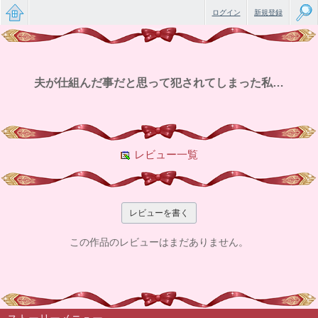
ログイン
新規登録
無料で
楽しめ
夫が仕組んだ事だと思って犯されてしまった私…
るちょ
っと大
人のケ
レビュー一覧
ータイ
小説
レビューを書く
この作品のレビューはまだありません。