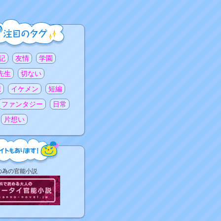
記
友情
学園
先生
切ない
想
イケメン
短編
ファンタジー
日常
片想い
の為の官能小説