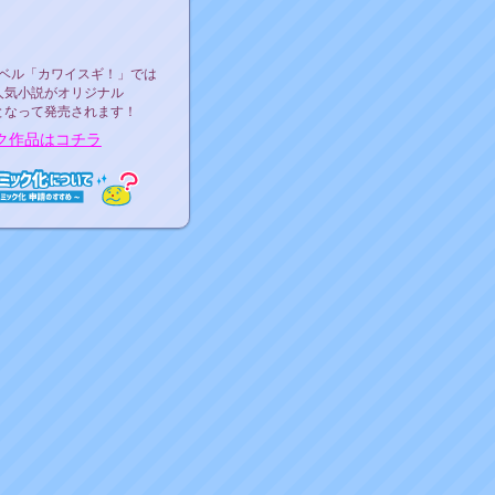
ース決定！
ーベル"カワイスギ！"
ベル「カワイスギ！」では
人気小説がオリジナル
となって発売されます！
ク作品はコチラ
ミック化について