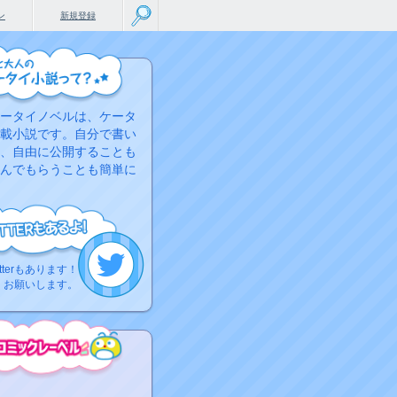
ン
新規登録
ータイノベルは、ケータ
載小説です。自分で書い
、自由に公開することも
んでもらうことも簡単に
tterもあります！
くお願いします。
こちらから
ミック作品