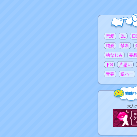
注目のタグ
恋愛
BL
日
純愛
禁断
幼なじみ
妄
ドS
片思い
青春
逆ハー
姉
大人
妹
サ
イ
ト
リ