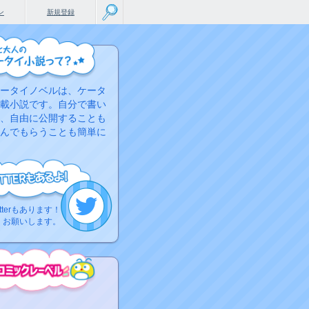
ン
新規登録
ータイノベルは、ケータ
載小説です。自分で書い
、自由に公開することも
んでもらうことも簡単に
tterもあります！
くお願いします。
こちらから
ミック作品