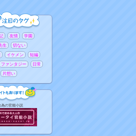
記
友情
学園
先生
切ない
想
イケメン
短編
ファンタジー
日常
片想い
の為の官能小説