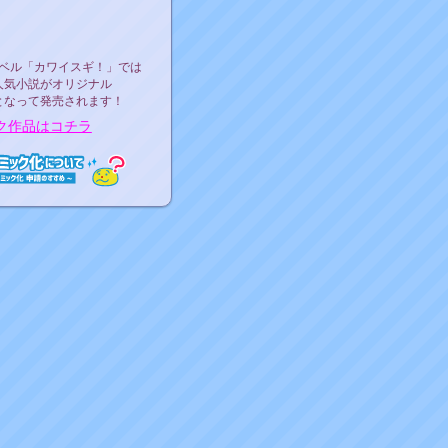
ース決定！
ーベル"カワイスギ！"
ベル「カワイスギ！」では
人気小説がオリジナル
となって発売されます！
ク作品はコチラ
ミック化について