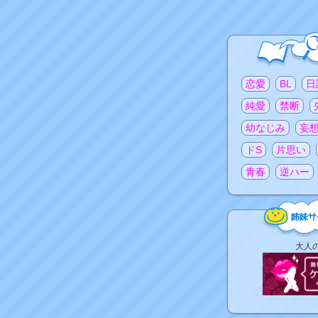
注目のタグ
恋愛
BL
日
純愛
禁断
幼なじみ
妄
ドS
片思い
青春
逆ハー
姉
大人
妹
サ
イ
ト
リ