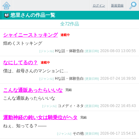
ログイン
新規登録
悠里さんの作品一覧
無料で
全72作品
楽しめ
シャイニーストッキング
連載中
るちょ
煌めくストッキング
っと大
Hな話・体験告白
2026-08-03 13:00:55
[ジャンル]
[更新日時]
人のケ
なにしてるの？
連載中
僕は、叔母さんのマンションに…
ータイ
Hな話・体験告白
2026-07-24 16:39:50
[ジャンル]
[更新日時]
小説
こんな通販あったらいいな
完結
こんな通販あったらいいな
コメディ・ネタ
2026-06-22 16:45:43
[ジャンル]
[更新日時]
運動神経の鈍い女は騎乗位がヘタ
完結
ねぇ、知ってる？――
その他
2026-06-17 15:54:15
[ジャンル]
[更新日時]