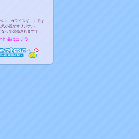
ース決定！
ーベル"カワイスギ！"
ベル「カワイスギ！」では
人気小説がオリジナル
となって発売されます！
ク作品はコチラ
ミック化について