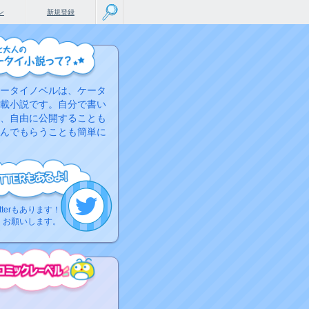
ン
新規登録
ータイノベルは、ケータ
載小説です。自分で書い
、自由に公開することも
んでもらうことも簡単に
tterもあります！
くお願いします。
こちらから
ミック作品