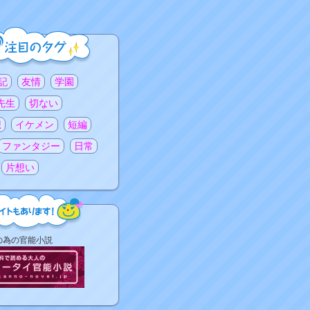
記
友情
学園
先生
切ない
想
イケメン
短編
ファンタジー
日常
片想い
の為の官能小説