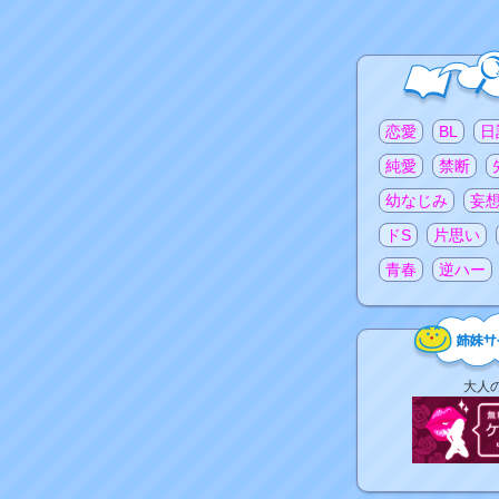
注目のタグ
恋愛
BL
日
純愛
禁断
幼なじみ
妄
ドS
片思い
青春
逆ハー
姉
大人
妹
サ
イ
ト
リ