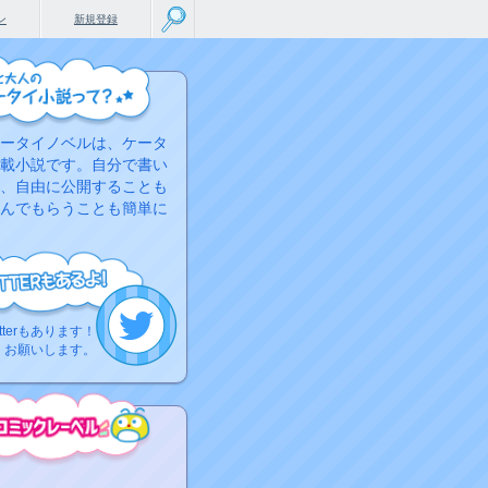
ン
新規登録
ータイノベルは、ケータ
載小説です。自分で書い
、自由に公開することも
んでもらうことも簡単に
tterもあります！
くお願いします。
こちらから
ミック作品