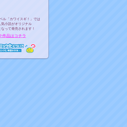
ース決定！
ーベル"カワイスギ！"
ベル「カワイスギ！」では
人気小説がオリジナル
となって発売されます！
ク作品はコチラ
ミック化について