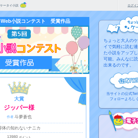
ケータイ小説
ログイ
るWeb小説コンテスト 受賞作品
ちょっと大人のケ
イで気軽に読む連
た小説をアップし
可能。みんなに読
出来るのです。
当サイトの公式Twi
大賞
フォローよろし
ジッパー様
斗夢蒼也
得体の知れないナニカ
コ
13980