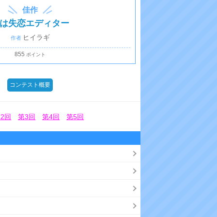
佳作
は失恋エディター
ヒイラギ
855
コンテスト概要
2回
第3回
第4回
第5回