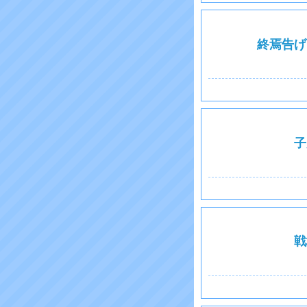
終焉告げ
子
戦