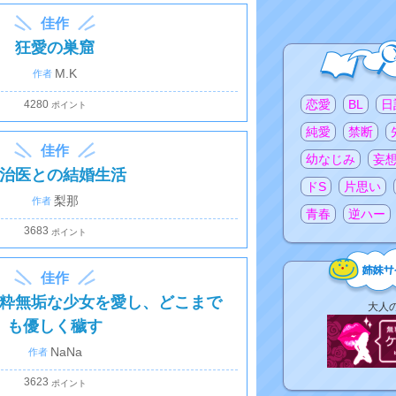
佳作
狂愛の巣窟
M.K
注目のタグ
恋愛
BL
日
4280
純愛
禁断
佳作
幼なじみ
妄
治医との結婚生活
ドS
片思い
梨那
青春
逆ハー
3683
佳作
粋無垢な少女を愛し、どこまで
姉
大人
妹
も優しく穢す
サ
NaNa
イ
ト
3623
リ