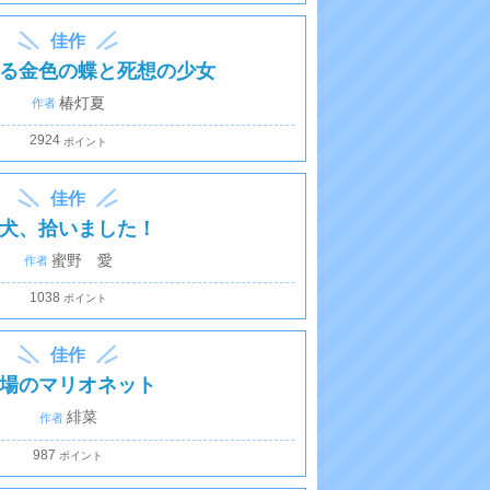
ン
佳作
ク
る金色の蝶と死想の少女
椿灯夏
2924
佳作
犬、拾いました！
蜜野 愛
1038
佳作
場のマリオネット
緋菜
987