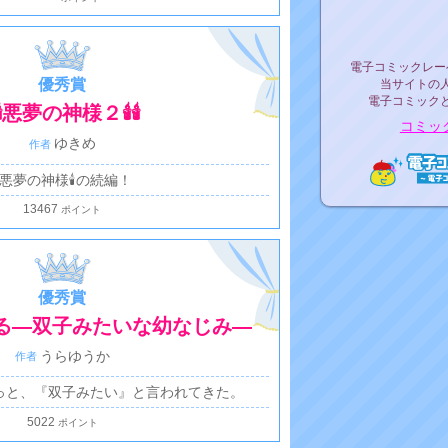
リリ
電子コミックレ
電子コミックレー
優秀賞
当サイトの
電子コミック
️🕯️悪夢の神様２🕯️🕯️
コミッ
ゆきめ
🕯️悪夢の神様🕯️の続編！
電子コ
13467
優秀賞
る―双子みたいな幼なじみ―
うらゆうか
っと、『双子みたい』と言われてきた。
5022