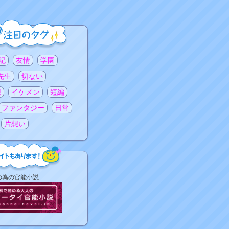
記
友情
学園
先生
切ない
想
イケメン
短編
ファンタジー
日常
片想い
の為の官能小説