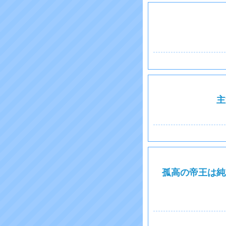
主
孤高の帝王は純