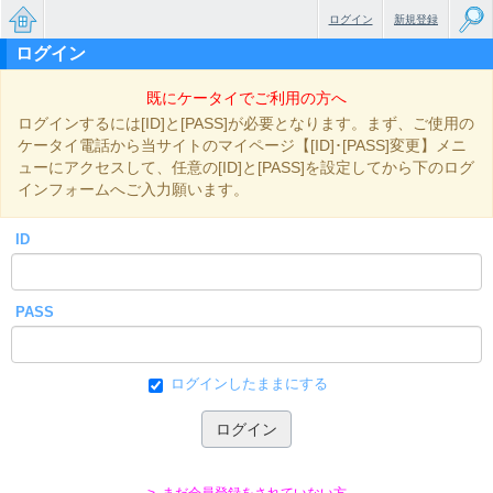
ログイン
新規登録
ログイン
無料で
既にケータイでご利用の方へ
楽しめ
ログインするには[ID]と[PASS]が必要となります。まず、ご使用の
るちょ
ケータイ電話から当サイトのマイページ【[ID]･[PASS]変更】メニ
ューにアクセスして、任意の[ID]と[PASS]を設定してから下のログ
っと大
インフォームへご入力願います。
人のケ
ID
ータイ
小説
PASS
ログインしたままにする
> まだ会員登録をされていない方