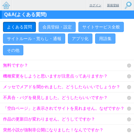
ログイン
新規登録
Q&A(よくある質問)
無料で
楽しめ
よくある質問
会員登録・設定
サイトサービス全般
るちょ
サイトルール・荒らし・通報
アプリ化
用語集
っと大
その他
人のケ
無料ですか？
ータイ
機種変更をしようと思いますが注意点ってありますか？
小説
メッセでメアドを聞かれました。どうしたらいいでしょうか？
不具合・バグを発見しました。どうしたらいいですか？
「空白ページ」と表示されてサイトを見れません。なぜですか？
作品の更新日が変わりません。どうしてですか？
突然小説が強制非公開になりました！なんでですか？