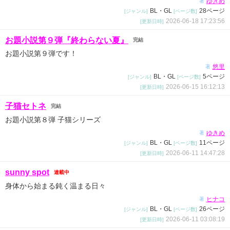
ゆきめ
著
BL・GL
28ページ
[ジャンル]
[ページ数]
2026-06-18 17:23:56
[更新日時]
お題小説第９弾『終わらない夏』
完結
お題小説第９弾です！
悠里
著
BL・GL
5ページ
[ジャンル]
[ページ数]
2026-06-15 16:12:13
[更新日時]
子猫セトネ
完結
お題小説第８弾 子猫シリーズ
ゆきめ
著
BL・GL
11ページ
[ジャンル]
[ページ数]
2026-06-11 14:47:28
[更新日時]
sunny spot
連載中
身体から始まる鈍く温まる日々
ヒナコ
著
BL・GL
26ページ
[ジャンル]
[ページ数]
2026-06-11 03:08:19
[更新日時]