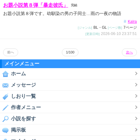
お題小説第８弾「暴走彼氏」
完結
お題小説第８弾です。幼馴染の男の子同士…雨の一夜の物語
Kalra
著
BL・GL
7ページ
[ジャンル]
[ページ数]
2026-06-10 23:37:51
[更新日時]
前へ
1/100
次へ
メインメニュー
ホーム
メッセージ
しおり一覧
作者メニュー
小説を探す
掲示板