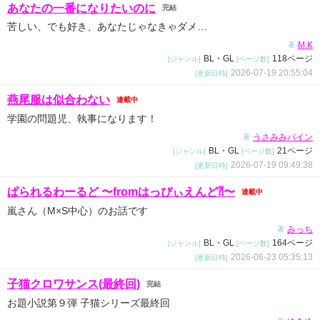
あなたの一番になりたいのに
完結
苦しい、でも好き、あなたじゃなきゃダメ…
M.K
著
BL・GL
118ページ
[ジャンル]
[ページ数]
2026-07-19 20:55:04
[更新日時]
燕尾服は似合わない
連載中
学園の問題児、執事になります！
うさみみパイン
著
BL・GL
21ページ
[ジャンル]
[ページ数]
2026-07-19 09:49:38
[更新日時]
ぱられるわーるど 〜fromはっぴぃえんど⁈〜
連載中
嵐さん（M×S中心）のお話です
みっち
著
BL・GL
164ページ
[ジャンル]
[ページ数]
2026-06-23 05:35:13
[更新日時]
子猫クロワサンス(最終回)
完結
お題小説第９弾 子猫シリーズ最終回