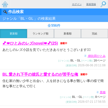
ログイン
新規登録
作品検索
無料で
ジャンル「BL・GL 」の検索結果
楽しめ
全996件
るちょ
更新順
ランキング順
新着順
完結
っと大
💕💋ひとみのレズnovel💋💕(25)
連載中
人のケ
あたしのレズ小説を見ていただきありがとうございます🙇‍♀️
ータイ
.樹比田ひとみ
著
BL・GL
16ページ
[ジャンル]
[ページ数]
小説
2026-08-06 20:11:08
[更新日時]
BL 愛され下手の彼氏と愛するのが苦手な俺
連載中
住む家の無い少年と出会い、人を好きになる事が難しい事の様で簡
単な事だと学んで行く
黒猫
著
BL・GL
8ページ
[ジャンル]
[ページ数]
2026-07-21 17:56:55
[更新日時]