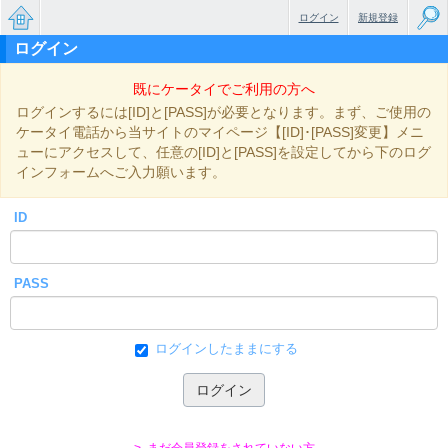
ログイン
新規登録
ログイン
無料で
既にケータイでご利用の方へ
楽しめ
ログインするには[ID]と[PASS]が必要となります。まず、ご使用の
るちょ
ケータイ電話から当サイトのマイページ【[ID]･[PASS]変更】メニ
ューにアクセスして、任意の[ID]と[PASS]を設定してから下のログ
っと大
インフォームへご入力願います。
人のケ
ID
ータイ
小説
PASS
ログインしたままにする
> まだ会員登録をされていない方