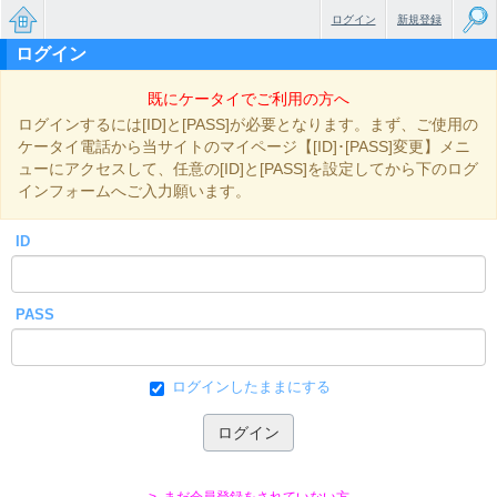
ログイン
新規登録
ログイン
無料で
既にケータイでご利用の方へ
楽しめ
ログインするには[ID]と[PASS]が必要となります。まず、ご使用の
るちょ
ケータイ電話から当サイトのマイページ【[ID]･[PASS]変更】メニ
ューにアクセスして、任意の[ID]と[PASS]を設定してから下のログ
っと大
インフォームへご入力願います。
人のケ
ID
ータイ
小説
PASS
ログインしたままにする
> まだ会員登録をされていない方