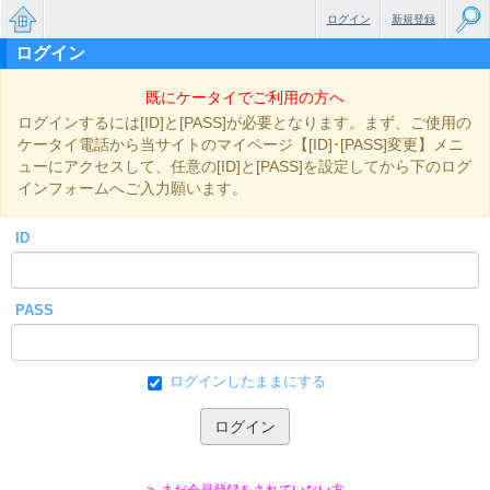
ログイン
新規登録
ログイン
無料で
既にケータイでご利用の方へ
楽しめ
ログインするには[ID]と[PASS]が必要となります。まず、ご使用の
るちょ
ケータイ電話から当サイトのマイページ【[ID]･[PASS]変更】メニ
ューにアクセスして、任意の[ID]と[PASS]を設定してから下のログ
っと大
インフォームへご入力願います。
人のケ
ID
ータイ
小説
PASS
ログインしたままにする
> まだ会員登録をされていない方