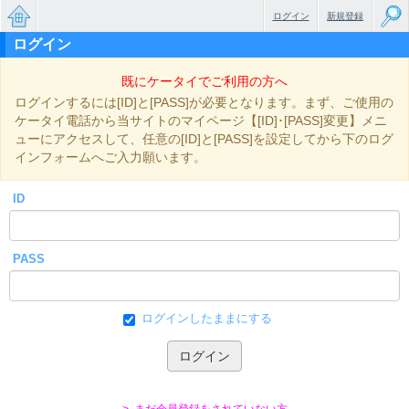
ログイン
新規登録
ログイン
無料で
既にケータイでご利用の方へ
楽しめ
ログインするには[ID]と[PASS]が必要となります。まず、ご使用の
るちょ
ケータイ電話から当サイトのマイページ【[ID]･[PASS]変更】メニ
ューにアクセスして、任意の[ID]と[PASS]を設定してから下のログ
っと大
インフォームへご入力願います。
人のケ
ID
ータイ
小説
PASS
ログインしたままにする
> まだ会員登録をされていない方