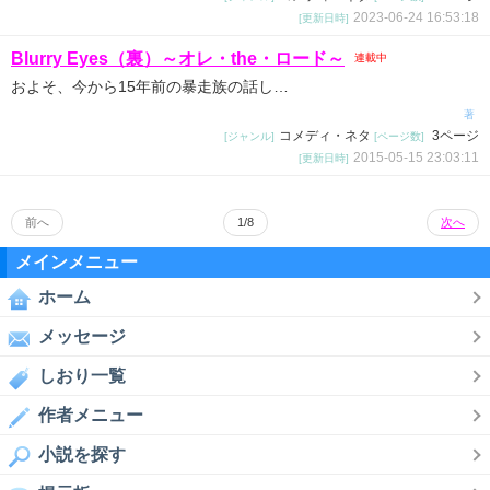
2023-06-24 16:53:18
[更新日時]
Blurry Eyes（裏）～オレ・the・ロード～
連載中
およそ、今から15年前の暴走族の話し…
著
コメディ・ネタ
3ページ
[ジャンル]
[ページ数]
2015-05-15 23:03:11
[更新日時]
前へ
1/8
次へ
メインメニュー
ホーム
メッセージ
しおり一覧
作者メニュー
小説を探す