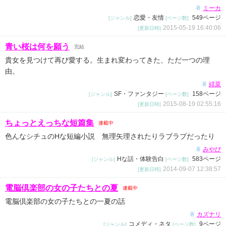
ミーカ
著
恋愛・友情
549ページ
[ジャンル]
[ページ数]
2015-05-19 16:40:06
[更新日時]
青い桜は何を願う
完結
貴女を見つけて再び愛する。生まれ変わってきた、ただ一つの理
由。
緋菜
著
SF・ファンタジー
158ページ
[ジャンル]
[ページ数]
2015-08-19 02:55:16
[更新日時]
ちょっとえっちな短篇集
連載中
色んなシチュのHな短編小説 無理矢理されたりラブラブだったり
みやび
著
Hな話・体験告白
583ページ
[ジャンル]
[ページ数]
2014-09-07 12:38:57
[更新日時]
電脳倶楽部の女の子たちとの夏
連載中
電脳倶楽部の女の子たちとの一夏の話
カズナリ
著
コメディ・ネタ
9ページ
[ジャンル]
[ページ数]