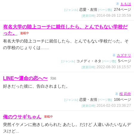
ももは
著
恋愛・友情
274ページ
[ジャンル]
[ページ数]
2014-08-26 12:35:59
[更新日時]
有名大学の陸上コーチに就任したら、とんでもない学校だ
った。
連載中
有名大学の陸上コーチに就任したら、とんでもない学校だった。そ
の学校のじょりくは……
カズナリ
著
コメディ・ネタ
5ページ
[ジャンル]
[ページ数]
2022-08-30 16:15:57
[更新日時]
LINE〜運命の恋へ〜
完結
好きだった彼に、告白されました。
桜 莉奈
著
恋愛・友情
106ページ
[ジャンル]
[ページ数]
2014-02-03 23:36:27
[更新日時]
俺のウサギちゃん
連載中
突然イケメンに抱きしめられた あたし。だけど 人違いみたいなんデ
スけど...