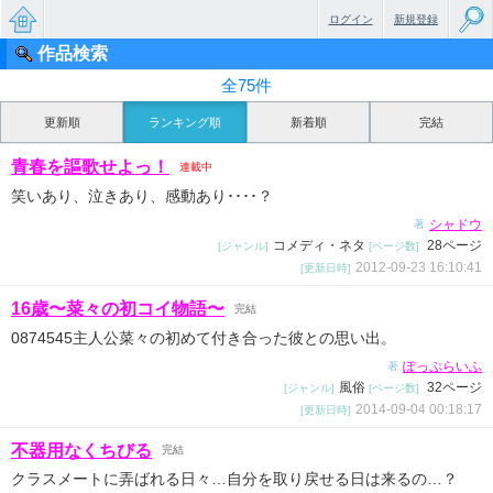
ログイン
新規登録
作品検索
無料で
全75件
楽しめ
更新順
ランキング順
新着順
完結
るちょ
青春を謳歌せよっ！
連載中
っと大
笑いあり、泣きあり、感動あり････？
人のケ
シャドウ
著
コメディ・ネタ
28ページ
[ジャンル]
[ページ数]
ータイ
2012-09-23 16:10:41
[更新日時]
小説
16歳〜菜々の初コイ物語〜
完結
0874545主人公菜々の初めて付き合った彼との思い出。
ぽっぷらいふ
著
風俗
32ページ
[ジャンル]
[ページ数]
2014-09-04 00:18:17
[更新日時]
不器用なくちびる
完結
クラスメートに弄ばれる日々…自分を取り戻せる日は来るの…？