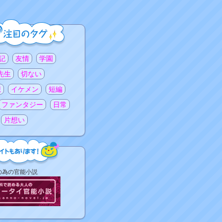
記
友情
学園
先生
切ない
想
イケメン
短編
ファンタジー
日常
片想い
の為の官能小説