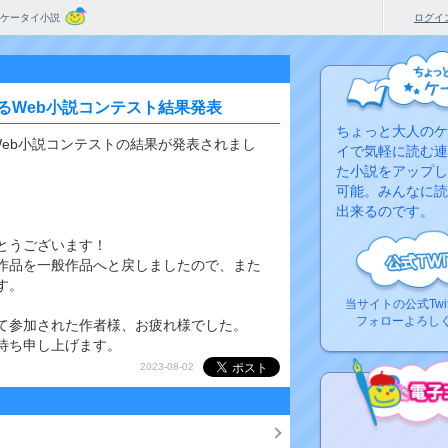
ケータイ小説
ログイ
めるWeb小説コンテスト結果発表
ちょっと大人のケ
Web小説コンテストの結果が発表されまし
イで気軽に読む連
た小説をアップし
可能。みんなに読
出来るのです。
とうございます！
作品を一般作品へと戻しましたので、また
す。
当サイトの公式Twi
フォローよろし
て参加された作者様、お疲れ様でした。
待ち申し上げます。
2023-08-02
コ