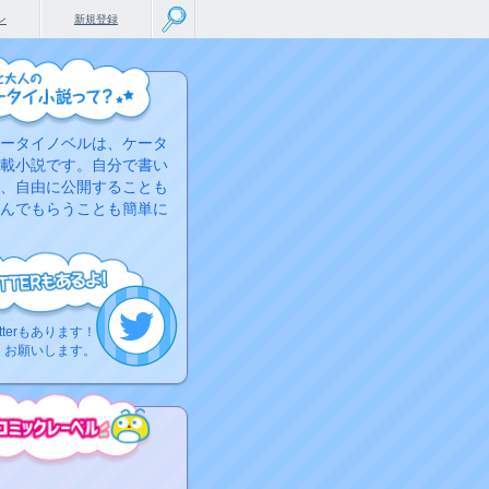
ン
新規登録
ータイノベルは、ケータ
載小説です。自分で書い
、自由に公開することも
んでもらうことも簡単に
tterもあります！
くお願いします。
こちらから
ミック作品