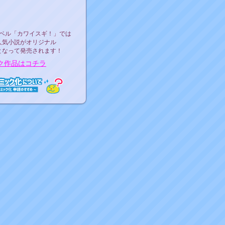
ース決定！
ーベル"カワイスギ！"
ベル「カワイスギ！」では
人気小説がオリジナル
となって発売されます！
ク作品はコチラ
ミック化について