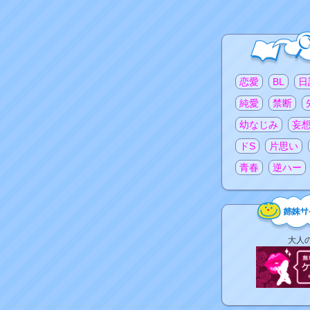
注目のタグ
恋愛
BL
日
純愛
禁断
幼なじみ
妄
ドS
片思い
青春
逆ハー
姉
大人
妹
サ
イ
ト
リ