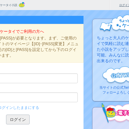
ケータイ小説
ログイ
ケータイでご利用の方へ
ちょっと大人のケ
と[PASS]が必要となります。まず、ご使用の
イで気軽に読む連
のマイページ【[ID]･[PASS]変更】メニュ
た小説をアップし
[ID]と[PASS]を設定してから下のログイ
可能。みんなに読
います。
出来るのです。
当サイトの公式Twi
フォローよろし
ログインしたままにする
コ