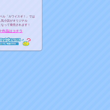
ース決定！
ーベル"カワイスギ！"
ベル「カワイスギ！」では
人気小説がオリジナル
となって発売されます！
ク作品はコチラ
ミック化について