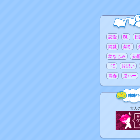
注目のタグ
恋愛
BL
日
純愛
禁断
幼なじみ
妄
ドS
片思い
青春
逆ハー
姉
大人
妹
サ
イ
ト
リ