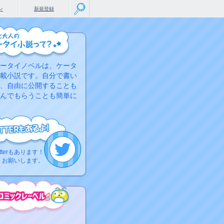
ン
新規登録
ータイノベルは、ケータ
載小説です。自分で書い
、自由に公開することも
んでもらうことも簡単に
tterもあります！
くお願いします。
こちらから
ミック作品