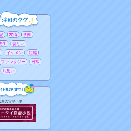
記
友情
学園
先生
切ない
想
イケメン
短編
ファンタジー
日常
片想い
の為の官能小説