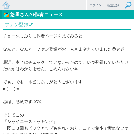
ログイン
新規登録
悠里さんの作者ニュース
無料で
ファン登録💕
楽しめ
チョー久しぶりに作者ページを見てみると…
るちょ
っと大
なんと、なんと、ファン登録がお一人さま増えていました😆🎉🎉
人のケ
最近、本当にチェックしていなかったので、いつ登録していただけ
ータイ
たのかはわかりません、ごめんなさい🙇
小説
でも、でも、本当にありがとうございます
m(_ _)m
感謝、感激です(≧∇≦)
そしてこの
『シャイニーストッキング』
既に３回もピックアップもされており、コアで希少で素敵なファ