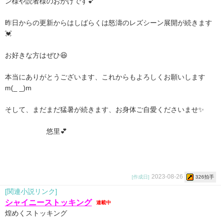
ン様や読者様のおかげです💕
昨日からの更新からはしばらくは怒濤のレズシーン展開が続きます
💓
お好きな方はぜひ😆
本当にありがとうございます、これからもよろしくお願いします
m(_ _)m
そして、まだまだ猛暑が続きます、お身体ご自愛くださいませ✨
悠里💕
2023-08-26
[作成日]
326拍手
[関連小説リンク]
シャイニーストッキング
連載中
煌めくストッキング