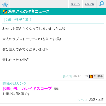
ログイン
新規登録
悠里さんの作者ニュース
無料で
お題小説第4弾！
楽しめ
わたしも書きたくなってしまいましたぁ😝
るちょ
っと大
大人のラブストーリーのつもりです(笑)
人のケ
ぜひ読んでみてくださいませ✨
ータイ
楽しかったぁ🤩💕
小説
2024-10-23
[作成日]
311拍手
[関連小説リンク]
お題小説 カレイドスコープ
完結
お題小説第4弾です
恋愛・友情
[ジャンル]