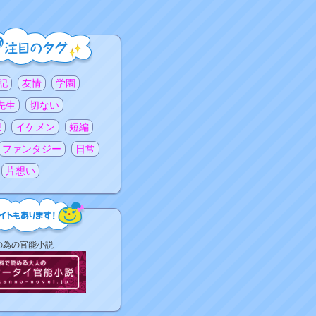
記
友情
学園
先生
切ない
想
イケメン
短編
ファンタジー
日常
片想い
の為の官能小説