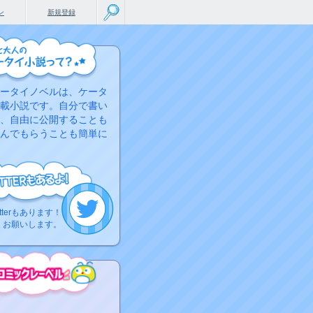
ン
新規登録
ータイノベルは、ケータ
載小説です。自分で書い
、自由に公開することも
んでもらうことも簡単に
tterもあります！
くお願いします。
こちらから
ミック作品