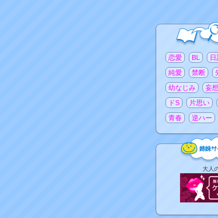
注目のタグ
恋愛
BL
日
純愛
禁断
幼なじみ
妄
ドS
片思い
青春
逆ハー
姉
大人
妹
サ
イ
ト
リ