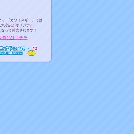
ース決定！
ーベル"カワイスギ！"
ベル「カワイスギ！」では
人気小説がオリジナル
となって発売されます！
ク作品はコチラ
ミック化について