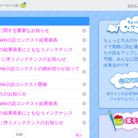
ケータイ小説
ログイ
に関する重要なお知らせ
Web小説コンテスト結果発表
ちょっと大人のケ
イで気軽に読む連
トの結果発表にともなうメンテナンス
た小説をアップし
ストに伴うメンテナンスのお知らせ
可能。みんなに読
出来るのです。
Web小説コンテストの締め切りが迫って
eb小説コンテスト開催
ンスのお知らせ
当サイトの公式Twi
フォローよろし
Web小説コンテスト結果発表
トの結果発表にともなうメンテナンス
トに伴うメンテナンスのお知らせ
1/16
次へ
コ