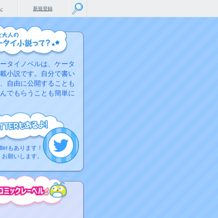
ン
新規登録
ータイノベルは、ケータ
載小説です。自分で書い
、自由に公開することも
んでもらうことも簡単に
tterもあります！
くお願いします。
こちらから
ミック作品