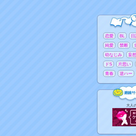
注目のタグ
恋愛
BL
日
純愛
禁断
幼なじみ
妄
ドS
片思い
青春
逆ハー
姉
大人
妹
サ
イ
ト
リ