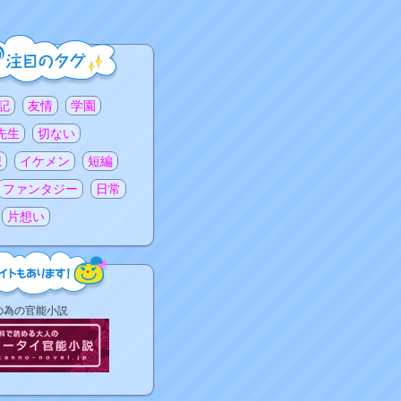
記
友情
学園
先生
切ない
想
イケメン
短編
ファンタジー
日常
片想い
の為の官能小説