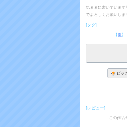
気ままに書いています
でよろしくお願いしま
[タグ]
【
】
嵐
ピッ
[レビュー]
この作品