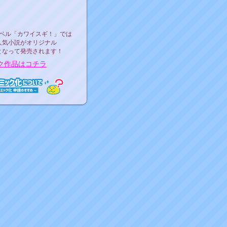
ース決定！
ーベル"カワイスギ！"
ベル「カワイスギ！」では
人気小説がオリジナル
となって発売されます！
ク作品はコチラ
ミック化について