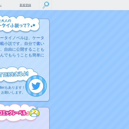
ン
新規登録
ータイノベルは、ケータ
載小説です。自分で書い
、自由に公開することも
んでもらうことも簡単に
tterもあります！
くお願いします。
こちらから
ミック作品