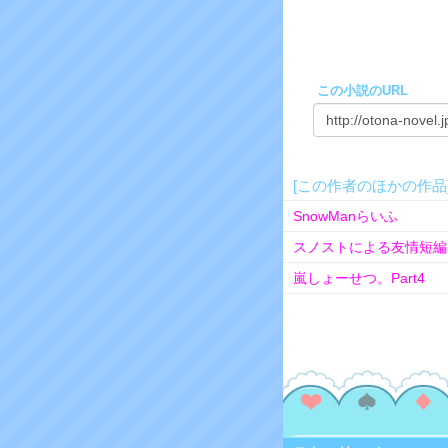
この小説のURL
[この作者のほかの作品
SnowManらいふ
スノストによる友情短編
嵐しょーせつ。Part4