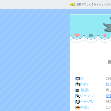
無料で楽しめるちょっと大人の
嵐
[
ID]
29
[
作者]
櫻
[
]
嵐
概要
[
ジャンル]
恋
[
ページ数]
98
[
PV数]
1,