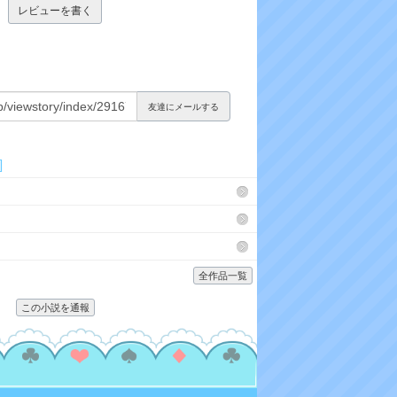
レビューを書く
ン
ク
友達にメールする
]
全作品一覧
この小説を通報