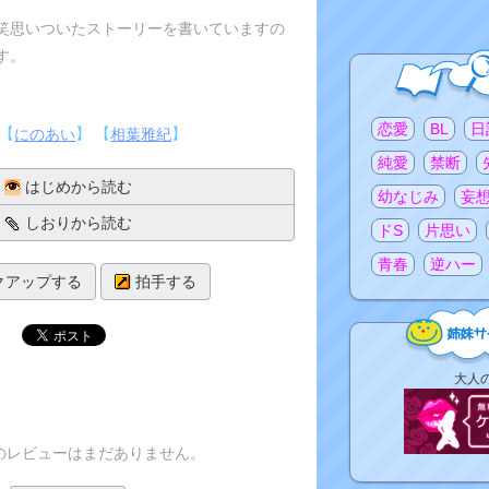
笑思いついたストーリーを書いていますの
す。
注目のタグ
恋愛
BL
日
 【
】 【
】
にのあい
相葉雅紀
純愛
禁断
はじめから読む
幼なじみ
妄
しおりから読む
ドS
片思い
青春
逆ハー
クアップする
拍手する
姉
大人
妹
サ
イ
のレビューはまだありません。
ト
リ