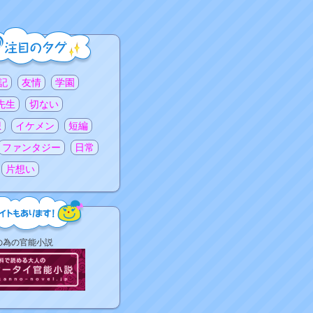
記
友情
学園
先生
切ない
想
イケメン
短編
ファンタジー
日常
片想い
の為の官能小説