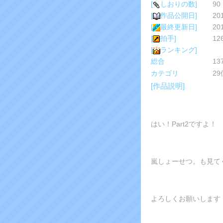
[
しおりの数]
90
[
作品公開日]
20
[
最終更新日]
20
[
拍手]
12
[
ランキング]
総合
1
カテゴリ
2
[作品説明]
はい！Part2ですよ！
嵐しょーせつ。も見て
よろしくお願いします