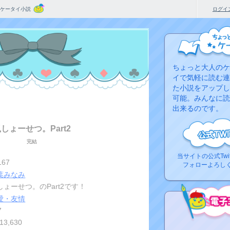
ケータイ小説
ログイ
ちょっと大人のケ
イで気軽に読む連
た小説をアップし
可能。みんなに読
出来るのです。
しょーせつ。Part2
完結
当サイトの公式Twi
167
フォローよろし
葉みなみ
しょーせつ。のPart2です！
愛・友情
7
313,630
コ