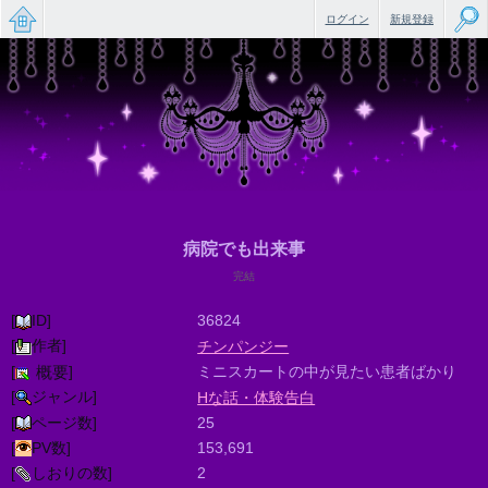
ログイン
新規登録
無料で
楽しめ
るちょ
っと大
人のケ
病院でも出来事
ータイ
完結
小説
[
ID]
36824
[
作者]
チンパンジー
[
]
ミニスカートの中が見たい患者ばかり
概要
[
ジャンル]
Hな話・体験告白
[
ページ数]
25
[
PV数]
153,691
[
しおりの数]
2