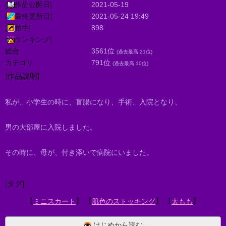
[
作品公開日]
2021-05-19
[
最終更新日]
2021-05-24 19:49
[
拍手]
898
[
ランキング]
総合
3561位
(過去最高 21位)
カテゴリ
791位
(過去最高 10位)
[作品説明]
私が、小学生の時に、盲腸になり、手術、入院となり、
男の大部屋に入院しました。
その時に、母が、付き添いで病院にいました。
[タグ]
【
】 【
】 【
】
ミニスカート
肌色のストッキング
太もも
はじめから読む