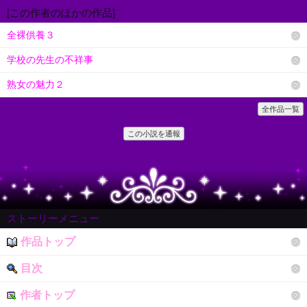
[この作者のほかの作品]
全裸供養３
学校の先生の不祥事
熟女の魅力２
全作品一覧
この小説を通報
ストーリーメニュー
作品トップ
目次
作者トップ