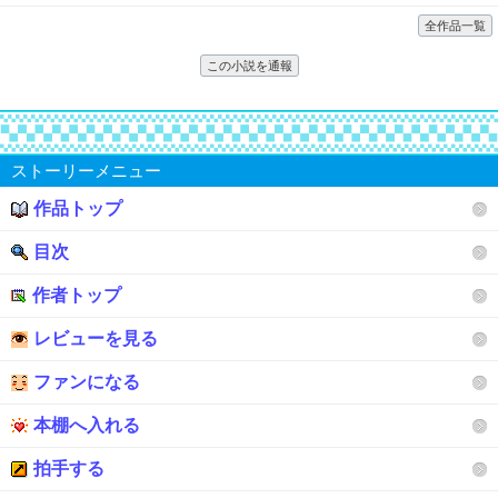
全作品一覧
この小説を通報
ストーリーメニュー
作品トップ
目次
作者トップ
レビューを見る
ファンになる
本棚へ入れる
拍手する