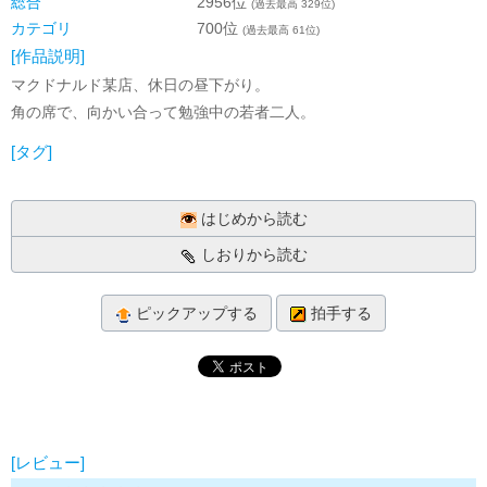
総合
2956位
(過去最高 329位)
カテゴリ
700位
(過去最高 61位)
[作品説明]
マクドナルド某店、休日の昼下がり。
角の席で、向かい合って勉強中の若者二人。
[タグ]
はじめから読む
しおりから読む
ピックアップする
拍手する
[レビュー]