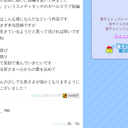
が以前に描いた短編を置いてみました
リリ
』というコメディタッチのガールズラブ短編
電子コミックレ
はこんな感じなんだなという作品です
電子コミックレー
当サイトの
きず本当恐縮ですが
電子コミック
生きているようだと思って頂ければ幸いです
コミッ
ね
喜び
憤り
電子コ
て笑顔で進んでいきたいです
る皆さまへ心からの愛を込めて
んの少しでも皆さまが温かくなりますように
ございました！
2023-11-30
[作成日]
540拍手
！
完結
BL・GL
[ジャンル]