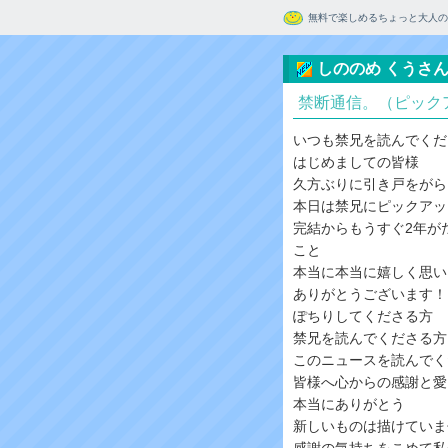
無料で楽しめるちょっと大人の
しののめ くうさ
禁断通信。（ピック
いつも禁兄を読んでくだ
はじめましての皆様
久方ぶりに引き戸をがら
本日は禁兄にピックアッ
完結からもうすぐ2年が
こと
本当に本当に嬉しく思い
ありがとうございます！
ぽちりしてくださる方
禁兄を読んでくださる方
このニュースを読んでく
皆様へ心からの感謝と愛
本当にありがとう
新しいものは描けていま