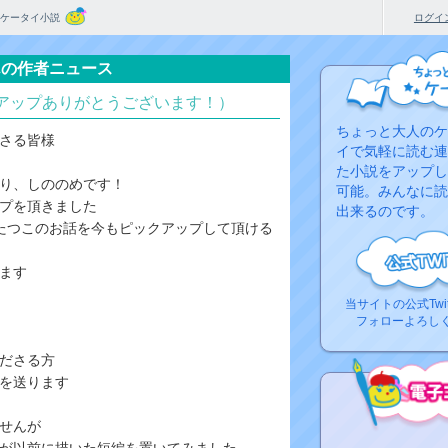
ケータイ小説
ログイ
んの作者ニュース
アップありがとうございます！）
ちょっと大人のケ
さる皆様
イで気軽に読む連
た小説をアップし
り、しののめです！
可能。みんなに読
プを頂きました
出来るのです。
たつこのお話を今もピックアップして頂ける
ます
当サイトの公式Twi
フォローよろし
ださる方
を送ります
せんが
コ