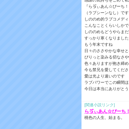
感謝の気持ちをこめて私
『らゔぃあん☆ぴーち！
（ラブシーンなし）です
しののめ的ラブコメディ
こんなことくらいしかで
しののめもどうやらまだ
すっかり寒くなりました
もう年末ですね
日々のささやかな幸せと
ぴりっと染みる切なさや
色々ありますが抱き締め
今も禁兄を愛してくださ
愛は光より速いのです
ラブパワーでこの瞬間ほ
今日は本当にありがとう
[関連小説リンク]
らゔぃあん☆ぴーち
桃色の人生、始まる。