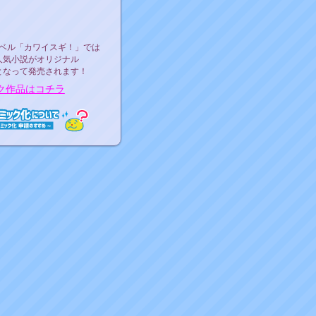
ース決定！
ーベル"カワイスギ！"
ベル「カワイスギ！」では
人気小説がオリジナル
となって発売されます！
ク作品はコチラ
ミック化について