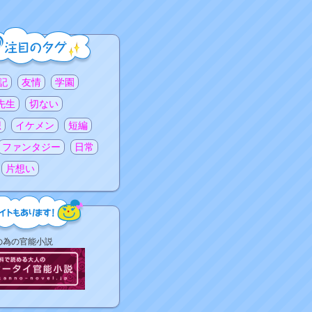
記
友情
学園
先生
切ない
想
イケメン
短編
ファンタジー
日常
片想い
の為の官能小説