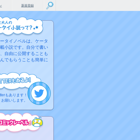
ン
新規登録
ータイノベルは、ケータ
載小説です。自分で書い
、自由に公開することも
んでもらうことも簡単に
tterもあります！
くお願いします。
こちらから
ミック作品