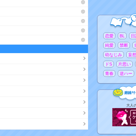
注目のタグ
恋愛
BL
日
純愛
禁断
幼なじみ
妄
ドS
片思い
青春
逆ハー
姉
大人
妹
サ
イ
ト
リ