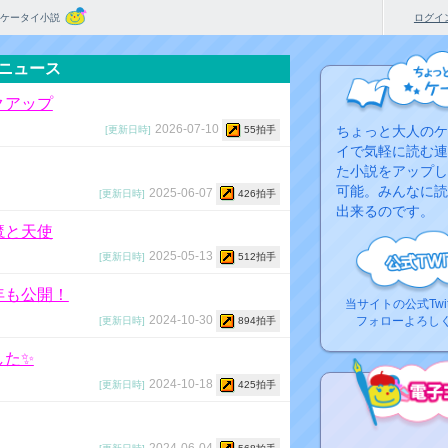
ケータイ小説
ログイ
ニュース
クアップ
2026-07-10
ちょっと大人のケ
[更新日時]
55拍手
イで気軽に読む連
た小説をアップし
可能。みんなに読
2025-06-07
[更新日時]
426拍手
出来るのです。
魔と天使
2025-05-13
[更新日時]
512拍手
年も公開！
当サイトの公式Twi
2024-10-30
フォローよろし
[更新日時]
894拍手
した✨
2024-10-18
[更新日時]
425拍手
コ
2024-06-04