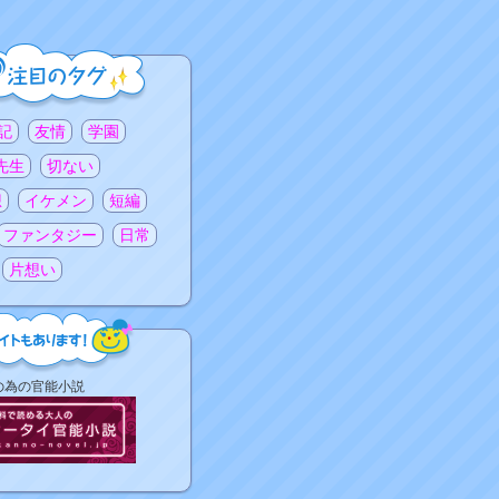
記
友情
学園
先生
切ない
想
イケメン
短編
ファンタジー
日常
片想い
の為の官能小説