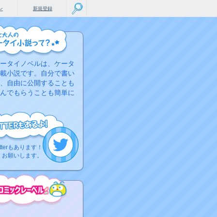
ン
新規登録
ータイノベルは、ケータ
載小説です。自分で書い
、自由に公開することも
んでもらうことも簡単に
tterもあります！
くお願いします。
こちらから
ミック作品