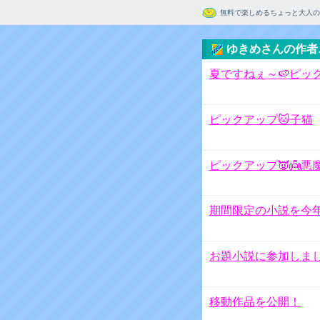
無料で楽しめるちょっと大人の
ゆきめさんの作者
夏ですねぇ～🍉ピッ
ピックアップ🐱子猫
ピックアップ👿👼悪
期間限定の小説を今
お題小説に参加しま
移動作品を公開！