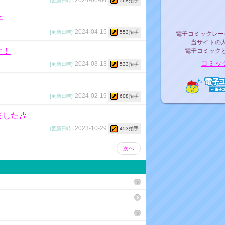
[更新日時]
568拍手
リリ
子
電子コミックレ
2024-04-15
[更新日時]
553拍手
電子コミックレー
当サイトの
す！
電子コミック
コミッ
2024-03-13
[更新日時]
533拍手
2024-02-19
[更新日時]
608拍手
電子コ
した🎶
2023-10-29
[更新日時]
453拍手
次へ