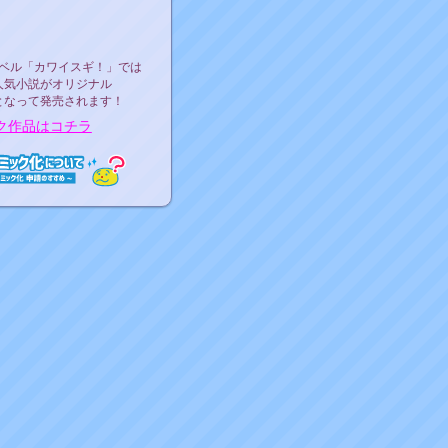
ース決定！
ーベル"カワイスギ！"
ベル「カワイスギ！」では
人気小説がオリジナル
となって発売されます！
ク作品はコチラ
ミック化について