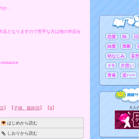
のか…
作品となりますので苦手な方は他の作品を
注目のタグ
恋愛
BL
日
純愛
禁断
幼なじみ
妄
issance
ドS
片思い
青春
逆ハー
姉
】 【
】 【
】
大人
説
子猫、最終回
8
妹
サ
はじめから読む
イ
ト
しおりから読む
リ