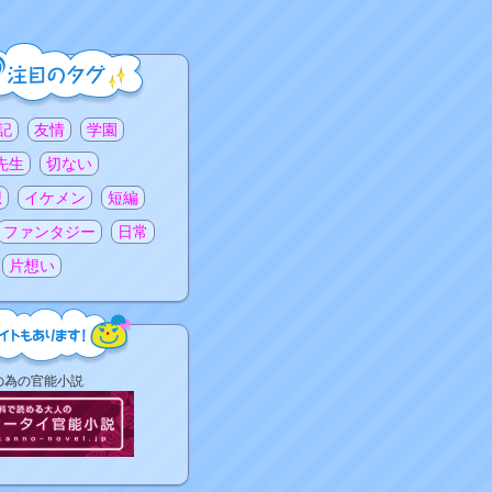
記
友情
学園
先生
切ない
想
イケメン
短編
ファンタジー
日常
片想い
の為の官能小説