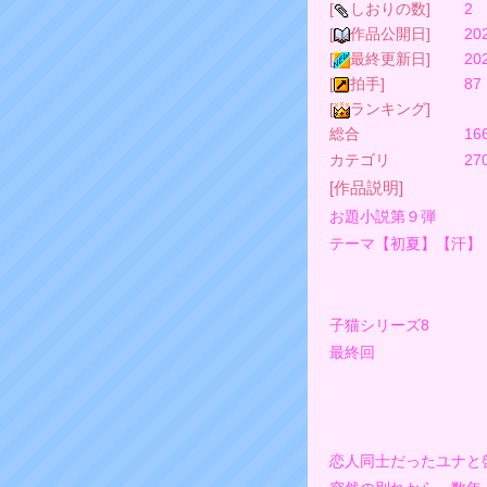
[
しおりの数]
2
[
作品公開日]
20
[
最終更新日]
20
[
拍手]
87
[
ランキング]
総合
16
カテゴリ
2
[作品説明]
お題小説第９弾
テーマ【初夏】【汗】
子猫シリーズ8
最終回
恋人同士だったユナと啓