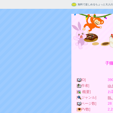
無料で楽しめるちょっと大人の
子猫
[
ID]
39
[
作者]
ゆ
[
]
お
概要
[
ジャンル]
BL
[
ページ数]
28
[
PV数]
2,