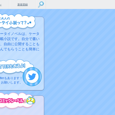
ン
新規登録
ータイノベルは、ケータ
載小説です。自分で書い
、自由に公開することも
んでもらうことも簡単に
tterもあります！
くお願いします。
こちらから
ミック作品