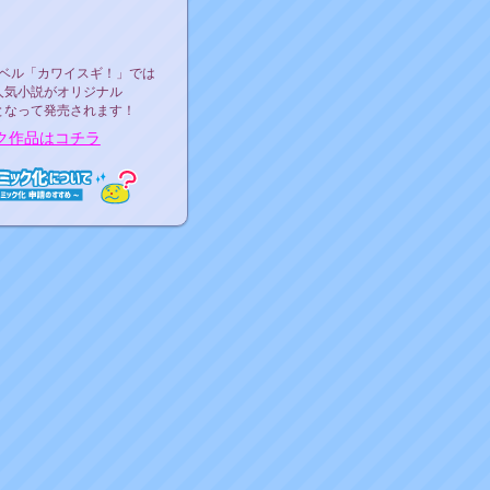
ース決定！
ーベル"カワイスギ！"
ベル「カワイスギ！」では
人気小説がオリジナル
となって発売されます！
ク作品はコチラ
ミック化について