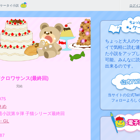
ケータイ小説
ログイ
ちょっと大人のケ
イで気軽に読む連
た小説をアップし
可能。みんなに読
出来るのです。
クロワサンス(最終回)
完結
当サイトの公式Twi
075
フォローよろし
きめ
題小説第９弾 子猫シリーズ最終回
・GL
287
コ