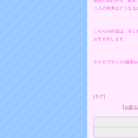
突然の別れから…数年
二人の未来はどうなる
こちらの作品は…ＢＬ
おすすめします。
※クロワサンス(成長)cro
[タグ]
【
お題小