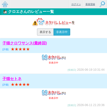
ログイン
新規登録
クロエさんのレビュー一覧
無料で
楽しめ
るちょ
表示する
非表示中
っと大
子猫クロワサンス(最終回)
人のケ
★★★★★
[評価]
ータイ
非表示中
小説
2026-06-19 10:31:44
[投稿日]
子猫セトネ
★★★★★
[評価]
非表示中
2026-06-11 21:20:36
[投稿日]