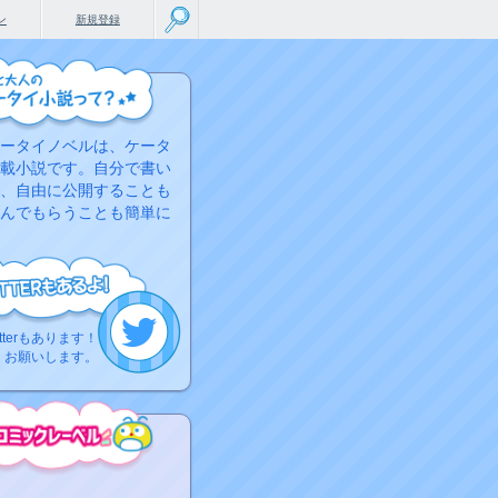
ン
新規登録
ータイノベルは、ケータ
載小説です。自分で書い
、自由に公開することも
んでもらうことも簡単に
tterもあります！
くお願いします。
こちらから
ミック作品