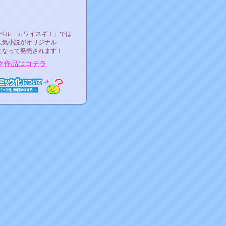
ース決定！
ーベル"カワイスギ！"
ベル「カワイスギ！」では
人気小説がオリジナル
となって発売されます！
ク作品はコチラ
ミック化について