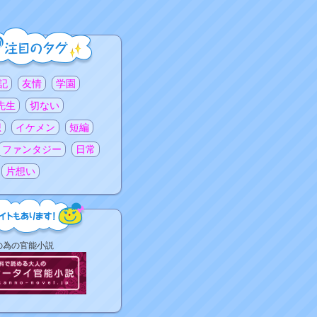
記
友情
学園
先生
切ない
想
イケメン
短編
ファンタジー
日常
片想い
の為の官能小説