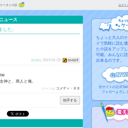
ケータイ小説
ログイ
ニュース
ました。
ちょっと大人のケ
イで気軽に読む連
た小説をアップし
可能。みんなに読
出来るのです。
2023-01-25
[作成日]
604拍手
完結
女神と、商人と俺。
当サイトの公式Twi
コメディ・ネタ
[ジャンル]
フォローよろし
拍手する
コ