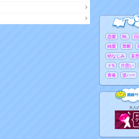
注目のタグ
恋愛
BL
日
純愛
禁断
幼なじみ
妄
ドS
片思い
青春
逆ハー
姉
大人
妹
サ
イ
ト
リ