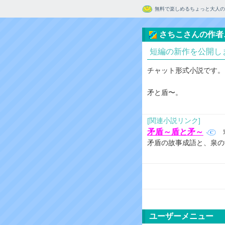
無料で楽しめるちょっと大人の
さちこさんの作者
短編の新作を公開し
チャット形式小説です。
矛と盾〜。
[関連小説リンク]
矛盾～盾と矛～
矛盾の故事成語と、泉の
ユーザーメニュー